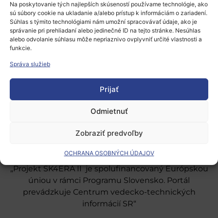
Na poskytovanie tých najlepších skúseností používame technológie, ako
sú súbory cookie na ukladanie a/alebo prístup k informáciám o zariadení.
Súhlas s týmito technológiami nám umožní spracovávať údaje, ako je
správanie pri prehliadaní alebo jedinečné ID na tejto stránke. Nesúhlas
alebo odvolanie súhlasu môže nepriaznivo ovplyvniť určité vlastnosti a
funkcie.
Európsky výskumný priestor
Správa služieb
Oblasti našej podpory
Prijať
Podporné schémy a služby
Odmietnuť
Grantové programy pre výskum
Zobraziť predvoľby
Odber noviniek
OCHRANA OSOBNÝCH ÚDAJOV
„Projekt SK4ERA II je spolufinancovaný Európskou
úniou v rámci Programu Slovensko. Portál
prevádzkuje Centrum vedecko-technických
informácií SR“