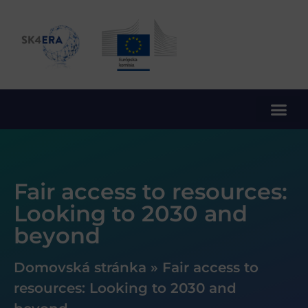
10. rámcový program EÚ pre výskum a inovácie
Fair access to resources:
Looking to 2030 and
beyond
Domovská stránka
»
Fair access to
resources: Looking to 2030 and