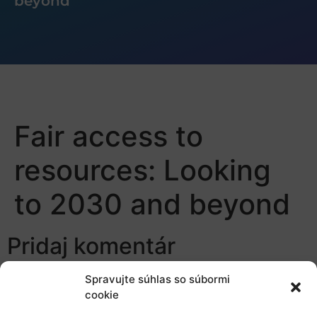
beyond
Fair access to
resources: Looking
to 2030 and beyond
Pridaj komentár
Prepáčte, ale pred zanechaním komentára sa musíte
Spravujte súhlas so súbormi
cookie
prihlásiť
.