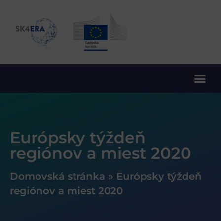
10. rámcový program EÚ pre výskum a inovácie
Európsky týždeň
regiónov a miest 2020
Domovská stránka
»
Európsky týždeň
regiónov a miest 2020