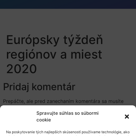
Európsky týždeň
regiónov a miest
2020
Pridaj komentár
Prepáčte, ale pred zanechaním komentára sa musíte
prihlásiť
.
Spravujte súhlas so súbormi
cookie
Na poskytovanie tých najlepších skúseností používame technológie, ako