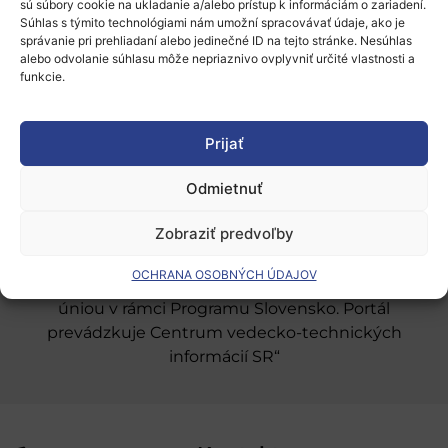
sú súbory cookie na ukladanie a/alebo prístup k informáciám o zariadení.
Súhlas s týmito technológiami nám umožní spracovávať údaje, ako je
správanie pri prehliadaní alebo jedinečné ID na tejto stránke. Nesúhlas
alebo odvolanie súhlasu môže nepriaznivo ovplyvniť určité vlastnosti a
Európsky výskumný priestor
funkcie.
Oblasti našej podpory
Podporné schémy a služby
Prijať
Grantové programy pre výskum
Odmietnuť
Odber noviniek
Zobraziť predvoľby
OCHRANA OSOBNÝCH ÚDAJOV
„Projekt SK4ERA II je spolufinancovaný Európskou
úniou v rámci Programu Slovensko. Portál
prevádzkuje Centrum vedecko-technických
informácií SR“