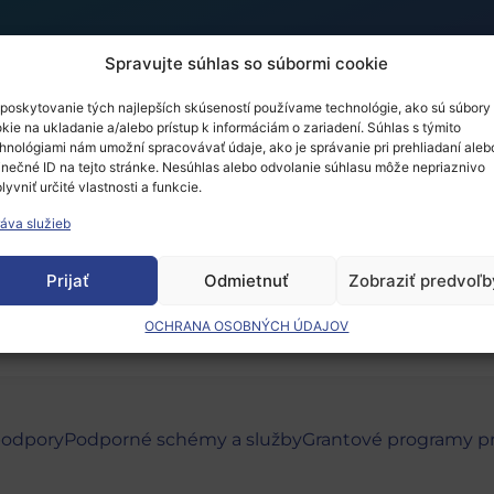
Spravujte súhlas so súbormi cookie
poskytovanie tých najlepších skúseností používame technológie, ako sú súbory
kie na ukladanie a/alebo prístup k informáciám o zariadení. Súhlas s týmito
kumu a inovácií 2020
hnológiami nám umožní spracovávať údaje, ako je správanie pri prehliadaní aleb
inečné ID na tejto stránke. Nesúhlas alebo odvolanie súhlasu môže nepriaznivo
lyvniť určité vlastnosti a funkcie.
áva služieb
 musíte
prihlásiť
.
Prijať
Odmietnuť
Zobraziť predvoľb
OCHRANA OSOBNÝCH ÚDAJOV
podpory
Podporné schémy a služby
Grantové programy p