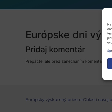
Na 
coo
Európske dni výs
tec
jed
ovp
Pridaj komentár
Spr
Prepáčte, ale pred zanechaním komentára sa
Európsky výskumný priestor
Oblasti našej 