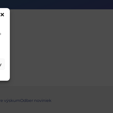
o
y
re výskum
Odber noviniek