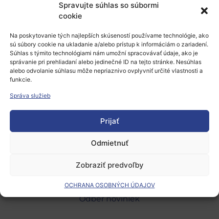
Spravujte súhlas so súbormi
Pridaj komentár
cookie
Prepáčte, ale pred zanechaním komentára sa musíte
Na poskytovanie tých najlepších skúseností používame technológie, ako
sú súbory cookie na ukladanie a/alebo prístup k informáciám o zariadení.
prihlásiť
.
Súhlas s týmito technológiami nám umožní spracovávať údaje, ako je
správanie pri prehliadaní alebo jedinečné ID na tejto stránke. Nesúhlas
alebo odvolanie súhlasu môže nepriaznivo ovplyvniť určité vlastnosti a
funkcie.
Správa služieb
Prijať
Európsky výskumný priestor
Oblasti našej podpory
Odmietnuť
Podporné schémy a služby
Zobraziť predvoľby
Grantové programy pre výskum
OCHRANA OSOBNÝCH ÚDAJOV
Odber noviniek