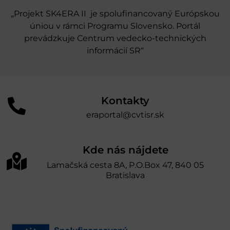
„Projekt SK4ERA II je spolufinancovaný Európskou
úniou v rámci Programu Slovensko. Portál
prevádzkuje Centrum vedecko-technických
informácií SR“
Kontakty
eraportal@cvtisr.sk
Kde nás nájdete
Lamačská cesta 8A, P.O.Box 47, 840 05
Bratislava