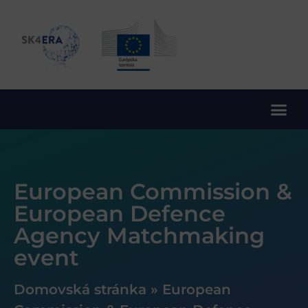
10. rámcový program EÚ pre výskum a inovácie
European Commission &
European Defence
Agency Matchmaking
event
Domovská stránka
»
European