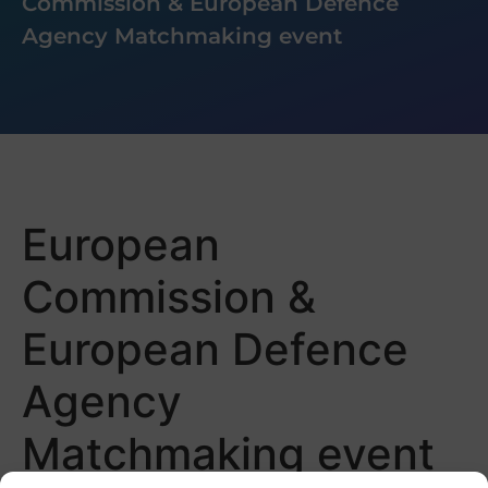
Commission & European Defence
Agency Matchmaking event
European
Commission &
European Defence
Agency
Matchmaking event