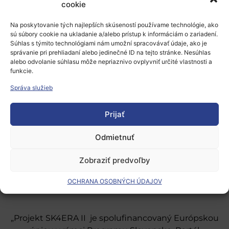
cookie
Prepáčte, ale pred zanechaním komentára sa musíte
prihlásiť
.
Na poskytovanie tých najlepších skúseností používame technológie, ako
sú súbory cookie na ukladanie a/alebo prístup k informáciám o zariadení.
Súhlas s týmito technológiami nám umožní spracovávať údaje, ako je
správanie pri prehliadaní alebo jedinečné ID na tejto stránke. Nesúhlas
alebo odvolanie súhlasu môže nepriaznivo ovplyvniť určité vlastnosti a
funkcie.
Správa služieb
Európsky výskumný priestor
Prijať
Oblasti našej podpory
Odmietnuť
Podporné schémy a služby
Zobraziť predvoľby
Grantové programy pre výskum
OCHRANA OSOBNÝCH ÚDAJOV
Odber noviniek
„Projekt SK4ERA II je spolufinancovaný Európskou