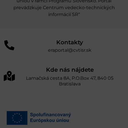
úniou v rámci Programu Slovensko. Portál
prevádzkuje Centrum vedecko-technických
informácií SR“
Kontakty
eraportal@cvtisr.sk
Kde nás nájdete
Lamačská cesta 8A, P.O.Box 47, 840 05
Bratislava