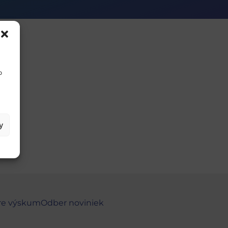
o
y
re výskum
Odber noviniek