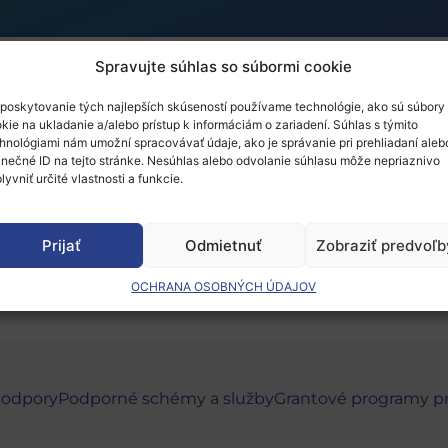
Spravujte súhlas so súbormi cookie
poskytovanie tých najlepších skúseností používame technológie, ako sú súbory
nergy Week 2015
kie na ukladanie a/alebo prístup k informáciám o zariadení. Súhlas s týmito
hnológiami nám umožní spracovávať údaje, ako je správanie pri prehliadaní aleb
inečné ID na tejto stránke. Nesúhlas alebo odvolanie súhlasu môže nepriaznivo
lyvniť určité vlastnosti a funkcie.
 musíte
prihlásiť
.
Prijať
Odmietnuť
Zobraziť predvoľb
OCHRANA OSOBNÝCH ÚDAJOV
podpory
Podporné schémy a služby
Grantové programy p