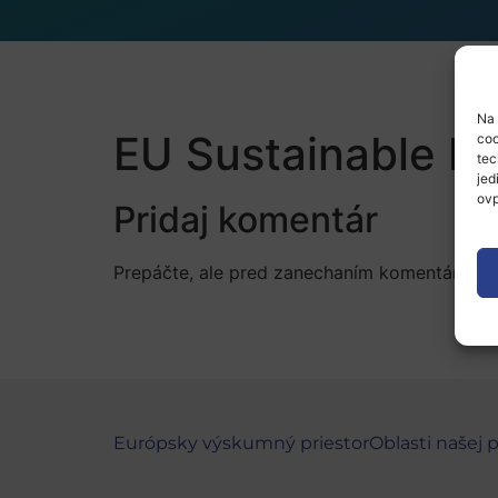
Na 
EU Sustainable E
coo
tec
jed
ovp
Pridaj komentár
Prepáčte, ale pred zanechaním komentára sa
Európsky výskumný priestor
Oblasti našej 