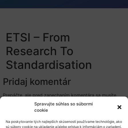
ETSI – From
Research To
Standardisation
Pridaj komentár
Prepáčte, ale pred zanechaním komentára sa musíte
prihlásiť
.
Spravujte súhlas so súbormi
cookie
Na poskytovanie tých najlepších skúseností používame technológie, ako
sú súbory cookie na ukladanie a/alebo prístup k informáciám o zariadení.