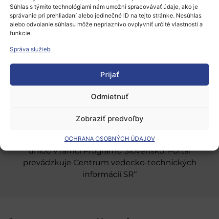
Súhlas s týmito technológiami nám umožní spracovávať údaje, ako je
správanie pri prehliadaní alebo jedinečné ID na tejto stránke. Nesúhlas
alebo odvolanie súhlasu môže nepriaznivo ovplyvniť určité vlastnosti a
Európsky výskumný priestor
funkcie.
Oblasti našej podpory
Správa služieb
Podporné schémy a služby
Prijať
Grantové programy pre výskum
Odmietnuť
Odber noviniek
Zobraziť predvoľby
„Projekt SK4ERA II je spolufinancovaný Európskou
OCHRANA OSOBNÝCH ÚDAJOV
úniou v rámci Programu Slovensko. Portál
prevádzkuje Centrum vedecko-technických
informácií SR“