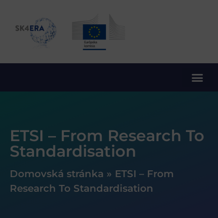
10. rámcový program EÚ pre výskum a inovácie
ETSI – From Research To
Standardisation
Domovská stránka
»
ETSI – From
Research To Standardisation