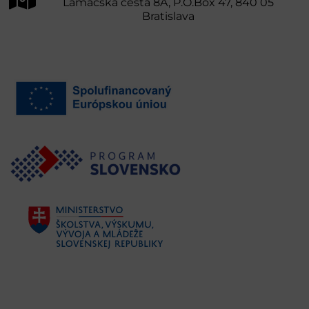
Lamačská cesta 8A, P.O.Box 47, 840 05
Bratislava