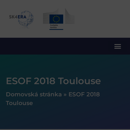
10. rámcový program EÚ pre výskum a inovácie
ESOF 2018 Toulouse
Domovská stránka
»
ESOF 2018
Toulouse