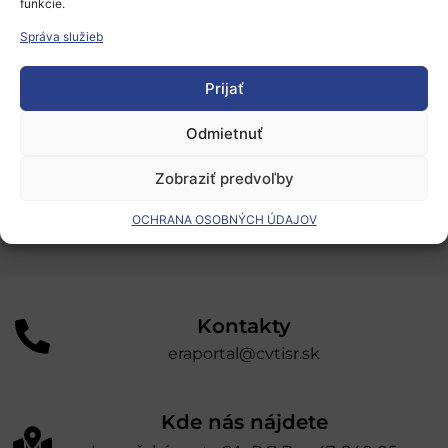
funkcie.
Podporné schémy a služby
Správa služieb
Grantové programy pre výskum
Prijať
Odber noviniek
Odmietnuť
„Projekt SK4ERA II je spolufinancovaný Európskou
Zobraziť predvoľby
úniou v rámci Programu Slovensko. Portál
prevádzkuje Centrum vedecko-technických
OCHRANA OSOBNÝCH ÚDAJOV
informácií SR“
Kontakty
eraportal@cvtisr.sk
Kde nás nájdete