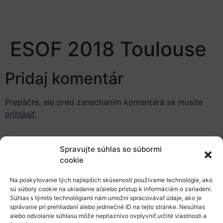
ESOF 2018 Toulouse
Pridaj komentár
Prepáčte, ale pred zanechaním komentára sa musíte
prihlásiť
.
Spravujte súhlas so súbormi
cookie
Na poskytovanie tých najlepších skúseností používame technológie, ako
sú súbory cookie na ukladanie a/alebo prístup k informáciám o zariadení.
Európsky výskumný priestor
Súhlas s týmito technológiami nám umožní spracovávať údaje, ako je
správanie pri prehliadaní alebo jedinečné ID na tejto stránke. Nesúhlas
Oblasti našej podpory
alebo odvolanie súhlasu môže nepriaznivo ovplyvniť určité vlastnosti a