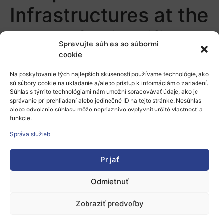
Infrastructures at the
heart of scientific
Spravujte súhlas so súbormi
discoveries
cookie
Na poskytovanie tých najlepších skúseností používame technológie, ako
sú súbory cookie na ukladanie a/alebo prístup k informáciám o zariadení.
Pridaj komentár
Súhlas s týmito technológiami nám umožní spracovávať údaje, ako je
správanie pri prehliadaní alebo jedinečné ID na tejto stránke. Nesúhlas
alebo odvolanie súhlasu môže nepriaznivo ovplyvniť určité vlastnosti a
Prepáčte, ale pred zanechaním komentára sa musíte
funkcie.
prihlásiť
.
Správa služieb
Prijať
Odmietnuť
Európsky výskumný priestor
Zobraziť predvoľby