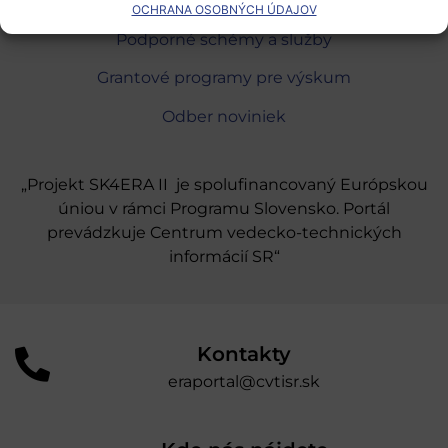
Oblasti našej podpory
OCHRANA OSOBNÝCH ÚDAJOV
Podporné schémy a služby
Grantové programy pre výskum
Odber noviniek
„Projekt SK4ERA II je spolufinancovaný Európskou
úniou v rámci Programu Slovensko. Portál
prevádzkuje Centrum vedecko-technických
informácií SR“
Kontakty
eraportal@cvtisr.sk