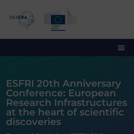
10. rámcový program EÚ pre výskum a inovácie
ESFRI 20th Anniversary
Conference: European
Research Infrastructures
at the heart of scientific
discoveries