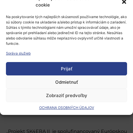
cookie
Prepáčte, ale pred zanechaním komentára sa musíte
Na poskytovanie tých najlepších skúseností používame technológie, ako
prihlásiť
.
sú súbory cookie na ukladanie a/alebo prístup k informáciám o zariadení.
Súhlas s týmito technológiami nám umožní spracovávať údaje, ako je
správanie pri prehliadaní alebo jedinečné ID na tejto stránke. Nesúhlas
alebo odvolanie súhlasu môže nepriaznivo ovplyvniť určité vlastnosti a
funkcie.
Správa služieb
Európsky výskumný priestor
Prijať
Oblasti našej podpory
Odmietnuť
Podporné schémy a služby
Zobraziť predvoľby
Grantové programy pre výskum
OCHRANA OSOBNÝCH ÚDAJOV
Odber noviniek
„Projekt SK4ERA II je spolufinancovaný Európskou