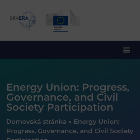
10. rámcový program EÚ pre výskum a inovácie
Energy Union: Progress,
Governance, and Civil
Society Participation
Domovská stránka
»
Energy Union:
Progress, Governance, and Civil Society