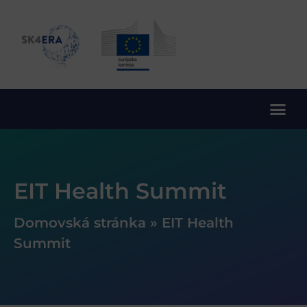
10. rámcový program EÚ pre výskum a inovácie
EIT Health Summit
Domovská stránka
»
EIT Health
Summit