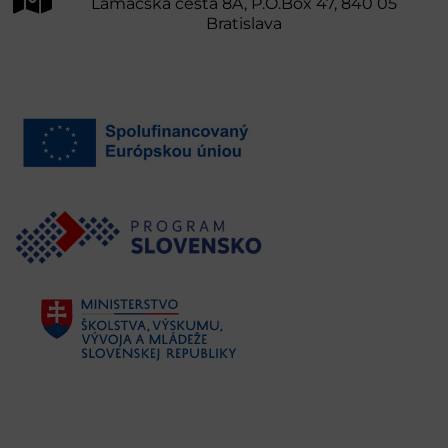
Lamačská cesta 8A, P.O.Box 47, 840 05
Bratislava