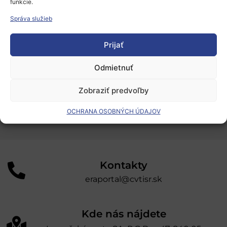
funkcie.
Podporné schémy a služby
Správa služieb
Grantové programy pre výskum
Prijať
Odber noviniek
Odmietnuť
„Projekt SK4ERA II je spolufinancovaný Európskou
Zobraziť predvoľby
úniou v rámci Programu Slovensko. Portál
prevádzkuje Centrum vedecko-technických
OCHRANA OSOBNÝCH ÚDAJOV
informácií SR“
Kontakty
eraportal@cvtisr.sk
Kde nás nájdete