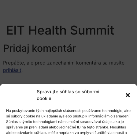
EIT Health Summit
Pridaj komentár
Prepáčte, ale pred zanechaním komentára sa musíte
prihlásiť
.
Spravujte súhlas so súbormi
cookie
Na poskytovanie tých najlepších skúseností používame technológie, ako
sú súbory cookie na ukladanie a/alebo prístup k informáciám o zariadení.
Európsky výskumný priestor
Súhlas s týmito technológiami nám umožní spracovávať údaje, ako je
správanie pri prehliadaní alebo jedinečné ID na tejto stránke. Nesúhlas
Oblasti našej podpory
alebo odvolanie súhlasu môže nepriaznivo ovplyvniť určité vlastnosti a