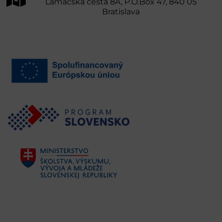
Lamačská cesta 8A, P.O.Box 47, 840 05
Bratislava