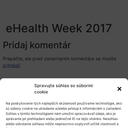
eHealth Week 2017
Pridaj komentár
Prepáčte, ale pred zanechaním komentára sa musíte
prihlásiť
.
Spravujte súhlas so súbormi
cookie
Na poskytovanie tých najlepších skúseností používame technológie, ako
sú súbory cookie na ukladanie a/alebo prístup k informáciám o zariadení.
Európsky výskumný priestor
Súhlas s týmito technológiami nám umožní spracovávať údaje, ako je
správanie pri prehliadaní alebo jedinečné ID na tejto stránke. Nesúhlas
Oblasti našej podpory
alebo odvolanie súhlasu môže nepriaznivo ovplyvniť určité vlastnosti a