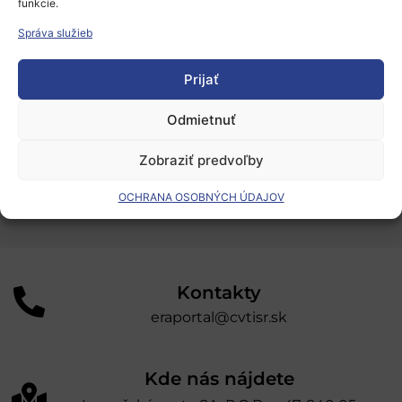
funkcie.
Podporné schémy a služby
Správa služieb
Grantové programy pre výskum
Prijať
Odber noviniek
Odmietnuť
„Projekt SK4ERA II je spolufinancovaný Európskou
Zobraziť predvoľby
úniou v rámci Programu Slovensko. Portál
prevádzkuje Centrum vedecko-technických
OCHRANA OSOBNÝCH ÚDAJOV
informácií SR“
Kontakty
eraportal@cvtisr.sk
Kde nás nájdete