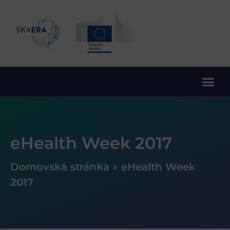
10. rámcový program EÚ pre výskum a inovácie
eHealth Week 2017
Domovská stránka
»
eHealth Week
2017