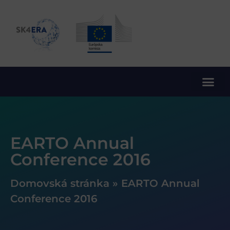
10. rámcový program EÚ pre výskum a inovácie
EARTO Annual
Conference 2016
Domovská stránka
»
EARTO Annual
Conference 2016