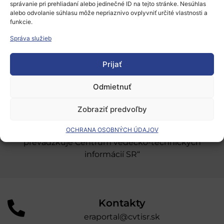
správanie pri prehliadaní alebo jedinečné ID na tejto stránke. Nesúhlas
Európsky výskumný priestor
alebo odvolanie súhlasu môže nepriaznivo ovplyvniť určité vlastnosti a
funkcie.
Oblasti našej podpory
Správa služieb
Podporné schémy a služby
Prijať
Grantové programy pre výskum
Odber noviniek
Odmietnuť
Zobraziť predvoľby
„Projekt SK4ERA II je spolufinancovaný Európskou
úniou v rámci Programu Slovensko. Portál
OCHRANA OSOBNÝCH ÚDAJOV
prevádzkuje Centrum vedecko-technických
informácií SR“
Kontakty
eraportal@cvtisr.sk