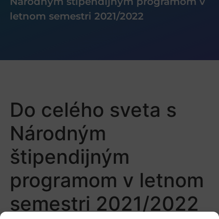
Národným štipendijným programom v
letnom semestri 2021/2022
Do celého sveta s
Národným
štipendijným
programom v letnom
semestri 2021/2022