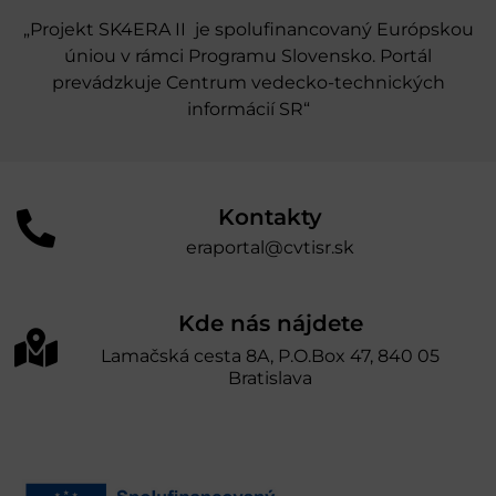
„Projekt SK4ERA II je spolufinancovaný Európskou
úniou v rámci Programu Slovensko. Portál
prevádzkuje Centrum vedecko-technických
informácií SR“
Kontakty
eraportal@cvtisr.sk
Kde nás nájdete
Lamačská cesta 8A, P.O.Box 47, 840 05
Bratislava