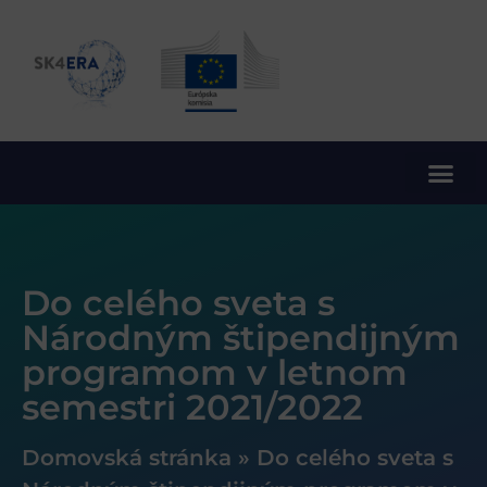
10. rámcový program EÚ pre výskum a inovácie
Do celého sveta s
Národným štipendijným
programom v letnom
semestri 2021/2022
Domovská stránka
»
Do celého sveta s