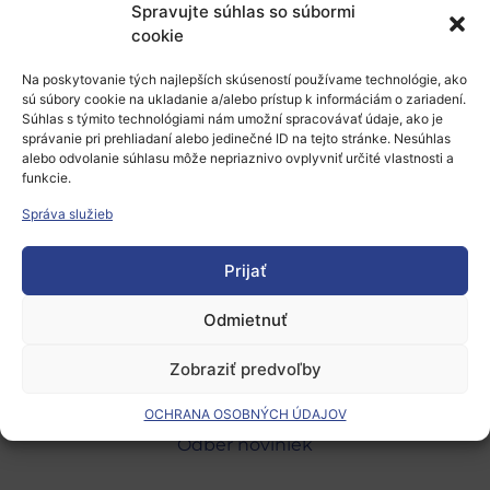
Spravujte súhlas so súbormi
Pridaj komentár
cookie
Prepáčte, ale pred zanechaním komentára sa musíte
Na poskytovanie tých najlepších skúseností používame technológie, ako
sú súbory cookie na ukladanie a/alebo prístup k informáciám o zariadení.
prihlásiť
.
Súhlas s týmito technológiami nám umožní spracovávať údaje, ako je
správanie pri prehliadaní alebo jedinečné ID na tejto stránke. Nesúhlas
alebo odvolanie súhlasu môže nepriaznivo ovplyvniť určité vlastnosti a
funkcie.
Správa služieb
Prijať
Európsky výskumný priestor
Oblasti našej podpory
Odmietnuť
Podporné schémy a služby
Zobraziť predvoľby
Grantové programy pre výskum
OCHRANA OSOBNÝCH ÚDAJOV
Odber noviniek