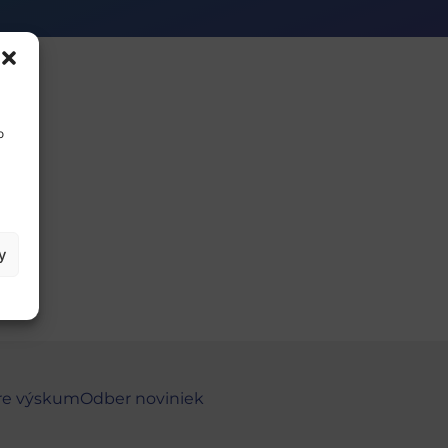
o
y
re výskum
Odber noviniek