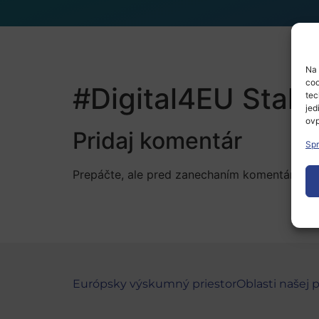
Na 
coo
#Digital4EU Stak
tec
jed
ovp
Pridaj komentár
Spr
Prepáčte, ale pred zanechaním komentára sa
Európsky výskumný priestor
Oblasti našej 