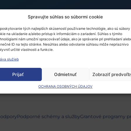
Spravujte súhlas so súbormi cookie
poskytovanie tých najlepších skúseností používame technológie, ako sú súbory
kie na ukladanie a/alebo prístup k informáciám o zariadení. Súhlas s týmito
eholder Forum
hnológiami nám umožní spracovávať údaje, ako je správanie pri prehliadaní aleb
inečné ID na tejto stránke. Nesúhlas alebo odvolanie súhlasu môže nepriaznivo
lyvniť určité vlastnosti a funkcie.
áva služieb
 musíte
prihlásiť
.
Prijať
Odmietnuť
Zobraziť predvoľb
OCHRANA OSOBNÝCH ÚDAJOV
podpory
Podporné schémy a služby
Grantové programy p