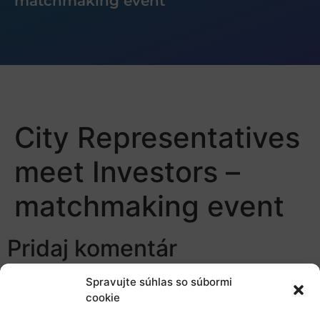
matchmaking event
City Representatives
meet Investors –
matchmaking event
Pridaj komentár
Prepáčte, ale pred zanechaním komentára sa musíte
Spravujte súhlas so súbormi
cookie
prihlásiť
.