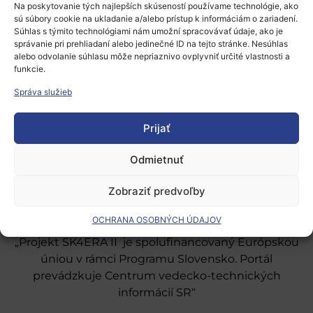
Na poskytovanie tých najlepších skúseností používame technológie, ako
sú súbory cookie na ukladanie a/alebo prístup k informáciám o zariadení.
Súhlas s týmito technológiami nám umožní spracovávať údaje, ako je
správanie pri prehliadaní alebo jedinečné ID na tejto stránke. Nesúhlas
alebo odvolanie súhlasu môže nepriaznivo ovplyvniť určité vlastnosti a
funkcie.
Európsky výskumný priestor
Správa služieb
Oblasti našej podpory
Prijať
Podporné schémy a služby
Odmietnuť
Grantové programy pre výskum
Zobraziť predvoľby
Odber noviniek
OCHRANA OSOBNÝCH ÚDAJOV
„Projekt SK4ERA II je spolufinancovaný Európskou
úniou v rámci Programu Slovensko. Portál
prevádzkuje Centrum vedecko-technických
informácií SR“