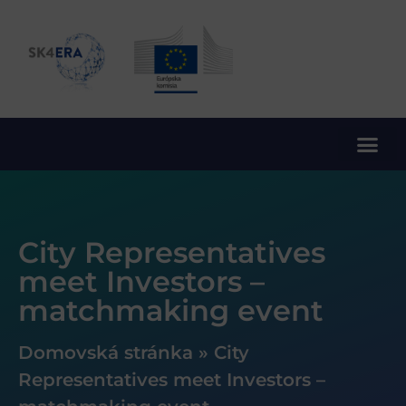
10. rámcový program EÚ pre výskum a inovácie
City Representatives
meet Investors –
matchmaking event
Domovská stránka
»
City
Representatives meet Investors –