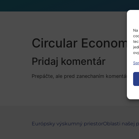
Na 
coo
Circular Economy
tec
jed
ovp
Pridaj komentár
Spr
Prepáčte, ale pred zanechaním komentára sa
Európsky výskumný priestor
Oblasti našej 