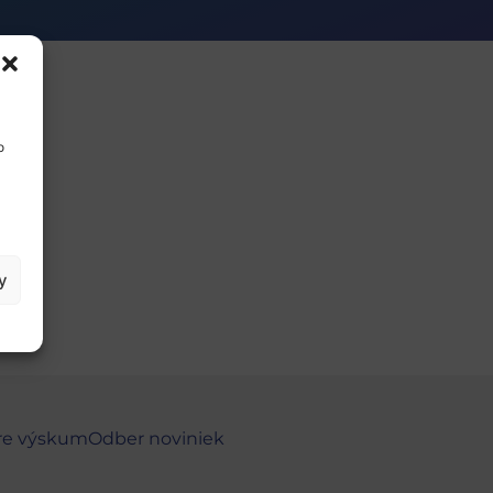
e
o
y
re výskum
Odber noviniek