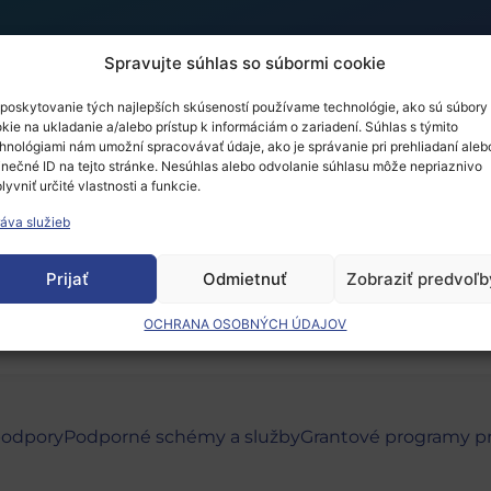
Spravujte súhlas so súbormi cookie
poskytovanie tých najlepších skúseností používame technológie, ako sú súbory
kie na ukladanie a/alebo prístup k informáciám o zariadení. Súhlas s týmito
 Stakeholder Conferenc
hnológiami nám umožní spracovávať údaje, ako je správanie pri prehliadaní aleb
inečné ID na tejto stránke. Nesúhlas alebo odvolanie súhlasu môže nepriaznivo
lyvniť určité vlastnosti a funkcie.
áva služieb
 musíte
prihlásiť
.
Prijať
Odmietnuť
Zobraziť predvoľb
OCHRANA OSOBNÝCH ÚDAJOV
podpory
Podporné schémy a služby
Grantové programy p