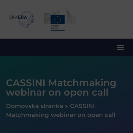
10. rámcový program EÚ pre výskum a inovácie
CASSINI Matchmaking
webinar on open call
Domovská stránka
»
CASSINI
Matchmaking webinar on open call