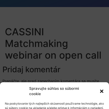
CASSINI
Matchmaking
webinar on open call
Pridaj komentár
Prepáčte, ale pred zanechaním komentára sa musíte
prihlásiť
.
Spravujte súhlas so súbormi
cookie
Na poskytovanie tých najlepších skúseností používame technológie, ako
sú súbory cookie na ukladanie a/alebo prístup k informáciám o zariadení.