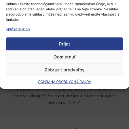
Súhlas s týmito technológiami nám umožní spracovávať údaje, ako je
správanie pri prehliadaní alebo jedinečné ID na tejto stránke. Nesúhlas
alebo odvolanie súhlasu môže nepriaznivo ovplyvniť určité vlastnosti a
Európsky výskumný priestor
funkcie.
Oblasti našej podpory
Správa služieb
Podporné schémy a služby
Prijať
Grantové programy pre výskum
Odmietnuť
Odber noviniek
Zobraziť predvoľby
„Projekt SK4ERA II je spolufinancovaný Európskou
OCHRANA OSOBNÝCH ÚDAJOV
úniou v rámci Programu Slovensko. Portál
prevádzkuje Centrum vedecko-technických
informácií SR“