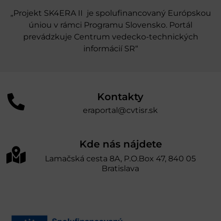
„Projekt SK4ERA II je spolufinancovaný Európskou
úniou v rámci Programu Slovensko. Portál
prevádzkuje Centrum vedecko-technických
informácií SR“
Kontakty
eraportal@cvtisr.sk
Kde nás nájdete
Lamačská cesta 8A, P.O.Box 47, 840 05
Bratislava