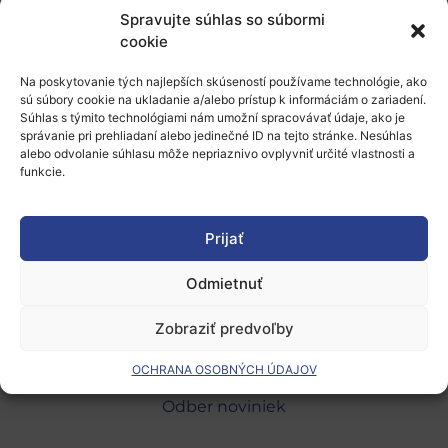
Pridaj komentár
Spravujte súhlas so súbormi
cookie
Prepáčte, ale pred zanechaním komentára sa musíte
Na poskytovanie tých najlepších skúseností používame technológie, ako
prihlásiť
.
sú súbory cookie na ukladanie a/alebo prístup k informáciám o zariadení.
Súhlas s týmito technológiami nám umožní spracovávať údaje, ako je
správanie pri prehliadaní alebo jedinečné ID na tejto stránke. Nesúhlas
alebo odvolanie súhlasu môže nepriaznivo ovplyvniť určité vlastnosti a
funkcie.
Prijať
Európsky výskumný priestor
Odmietnuť
Oblasti našej podpory
Zobraziť predvoľby
Podporné schémy a služby
Grantové programy pre výskum
OCHRANA OSOBNÝCH ÚDAJOV
Odber noviniek