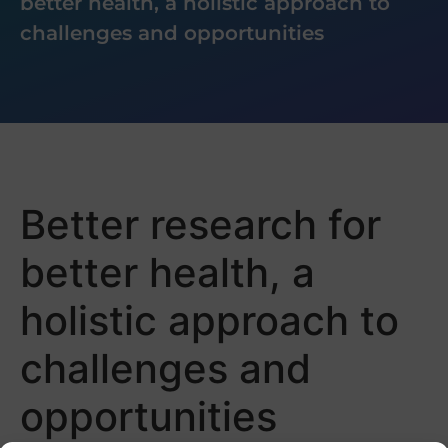
better health, a holistic approach to
challenges and opportunities
Better research for
better health, a
holistic approach to
challenges and
opportunities