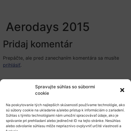
Aerodays 2015
Pridaj komentár
Prepáčte, ale pred zanechaním komentára sa musíte
prihlásiť
.
Spravujte súhlas so súbormi
cookie
Na poskytovanie tých najlepších skúseností používame technológie, ako
Európsky výskumný priestor
sú súbory cookie na ukladanie a/alebo prístup k informáciám o zariadení.
Súhlas s týmito technológiami nám umožní spracovávať údaje, ako je
správanie pri prehliadaní alebo jedinečné ID na tejto stránke. Nesúhlas
Oblasti našej podpory
alebo odvolanie súhlasu môže nepriaznivo ovplyvniť určité vlastnosti a