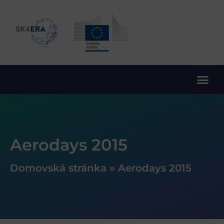
10. rámcový program EÚ pre výskum a inovácie
Aerodays 2015
Domovská stránka
»
Aerodays 2015