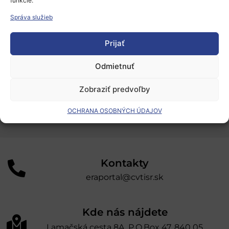
funkcie.
Podporné schémy a služby
Správa služieb
Grantové programy pre výskum
Odber noviniek
Prijať
Odmietnuť
„Projekt SK4ERA II je spolufinancovaný Európskou
úniou v rámci Programu Slovensko. Portál
Zobraziť predvoľby
prevádzkuje Centrum vedecko-technických
OCHRANA OSOBNÝCH ÚDAJOV
informácií SR“
Kontakty
eraportal@cvtisr.sk
Kde nás nájdete
Lamačská cesta 8A, P.O.Box 47, 840 05