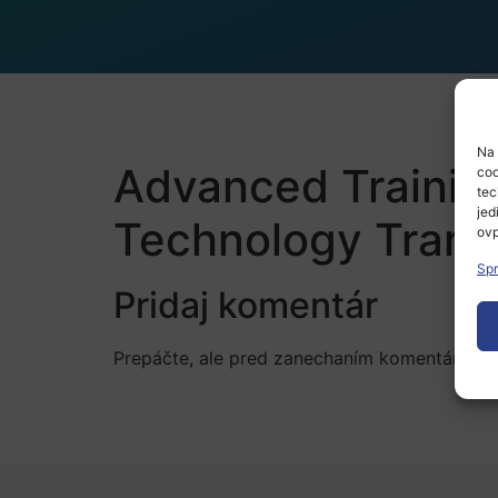
Na 
Advanced Training
coo
tec
jed
Technology Trans
ovp
Spr
Pridaj komentár
Prepáčte, ale pred zanechaním komentára sa