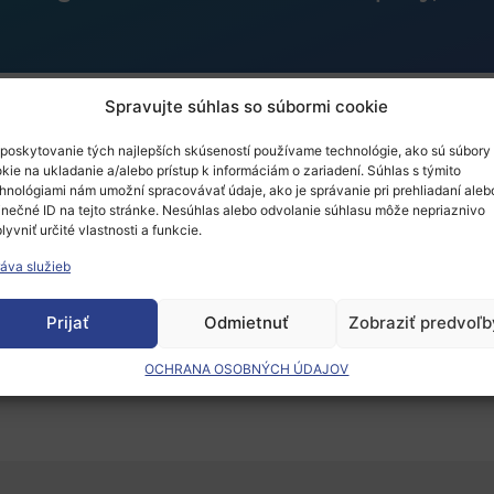
Spravujte súhlas so súbormi cookie
poskytovanie tých najlepších skúseností používame technológie, ako sú súbory
 Course on Intellectual
kie na ukladanie a/alebo prístup k informáciám o zariadení. Súhlas s týmito
hnológiami nám umožní spracovávať údaje, ako je správanie pri prehliadaní aleb
inečné ID na tejto stránke. Nesúhlas alebo odvolanie súhlasu môže nepriaznivo
fer and Licensing
lyvniť určité vlastnosti a funkcie.
áva služieb
Prijať
Odmietnuť
Zobraziť predvoľb
 musíte
prihlásiť
.
OCHRANA OSOBNÝCH ÚDAJOV