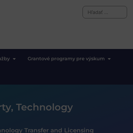
užby
Grantové programy pre výskum
rty, Technology
hnology Transfer and Licensing