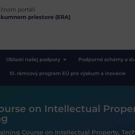
ačnom portáli
skumnom priestore (ERA)
Oblasti našej podpory
Podporné schémy a sl
10. rámcový program EÚ pre výskum a inovácie
urse on Intellectual Prope
ng
ining Course on Intellectual Property, Tec