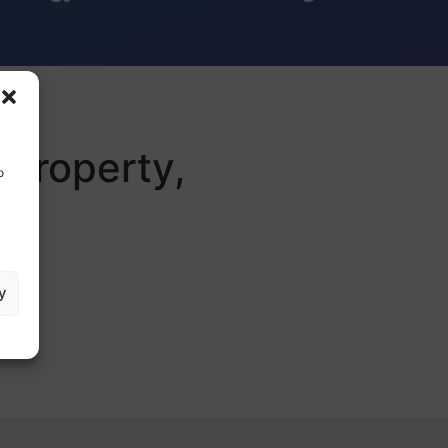
 Property,
o
y