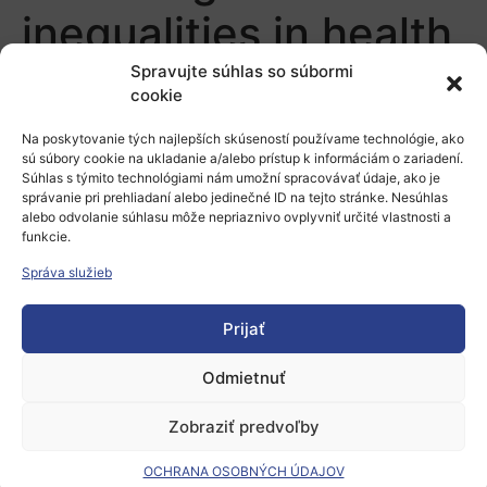
inequalities in health
and health care
Spravujte súhlas so súbormi
cookie
Pridaj komentár
Na poskytovanie tých najlepších skúseností používame technológie, ako
sú súbory cookie na ukladanie a/alebo prístup k informáciám o zariadení.
Súhlas s týmito technológiami nám umožní spracovávať údaje, ako je
správanie pri prehliadaní alebo jedinečné ID na tejto stránke. Nesúhlas
Prepáčte, ale pred zanechaním komentára sa musíte
alebo odvolanie súhlasu môže nepriaznivo ovplyvniť určité vlastnosti a
prihlásiť
.
funkcie.
Správa služieb
Prijať
Odmietnuť
Európsky výskumný priestor
Zobraziť predvoľby
Oblasti našej podpory
OCHRANA OSOBNÝCH ÚDAJOV
Podporné schémy a služby