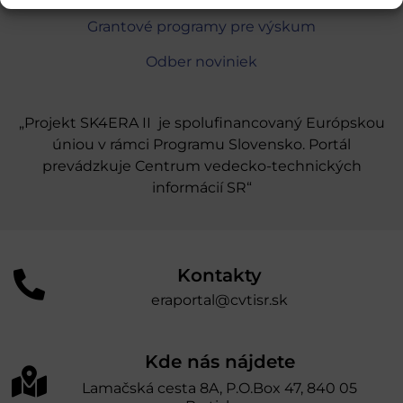
Grantové programy pre výskum
Odber noviniek
„Projekt SK4ERA II je spolufinancovaný Európskou
úniou v rámci Programu Slovensko. Portál
prevádzkuje Centrum vedecko-technických
informácií SR“
Kontakty
eraportal@cvtisr.sk
Kde nás nájdete
Lamačská cesta 8A, P.O.Box 47, 840 05