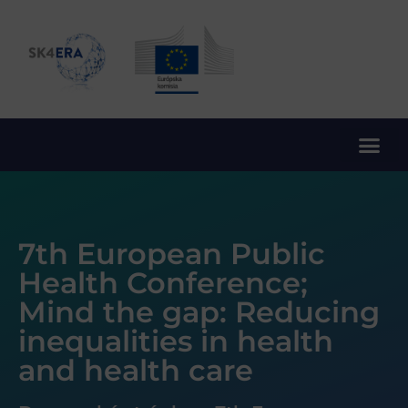
10. rámcový program EÚ pre výskum a inovácie
7th European Public
Health Conference;
Mind the gap: Reducing
inequalities in health
and health care