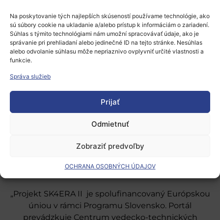
prihlásiť
.
Na poskytovanie tých najlepších skúseností používame technológie, ako
sú súbory cookie na ukladanie a/alebo prístup k informáciám o zariadení.
Súhlas s týmito technológiami nám umožní spracovávať údaje, ako je
správanie pri prehliadaní alebo jedinečné ID na tejto stránke. Nesúhlas
alebo odvolanie súhlasu môže nepriaznivo ovplyvniť určité vlastnosti a
funkcie.
Správa služieb
Európsky výskumný priestor
Prijať
Oblasti našej podpory
Podporné schémy a služby
Odmietnuť
Grantové programy pre výskum
Zobraziť predvoľby
Odber noviniek
OCHRANA OSOBNÝCH ÚDAJOV
„Projekt SK4ERA II je spolufinancovaný Európskou
úniou v rámci Programu Slovensko. Portál
prevádzkuje Centrum vedecko-technických