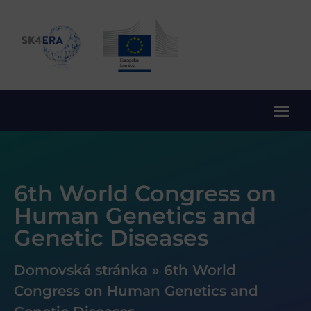
10. rámcový program EÚ pre výskum a inovácie
6th World Congress on
Human Genetics and
Genetic Diseases
Domovská stránka
»
6th World
Congress on Human Genetics and