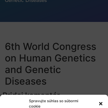
Genetic Diseases
6th World Congress
on Human Genetics
and Genetic
Diseases
Pridaj komentár
Spravujte súhlas so súbormi
cookie
Prepáčte, ale pred zanechaním komentára sa musíte