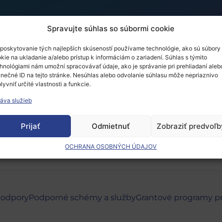
Spravujte súhlas so súbormi cookie
poskytovanie tých najlepších skúseností používame technológie, ako sú súbory
kie na ukladanie a/alebo prístup k informáciám o zariadení. Súhlas s týmito
ansport Conference
hnológiami nám umožní spracovávať údaje, ako je správanie pri prehliadaní aleb
inečné ID na tejto stránke. Nesúhlas alebo odvolanie súhlasu môže nepriaznivo
lyvniť určité vlastnosti a funkcie.
áva služieb
 musíte
prihlásiť
.
Prijať
Odmietnuť
Zobraziť predvoľb
OCHRANA OSOBNÝCH ÚDAJOV
podpory
Podporné schémy a služby
Grantové programy p