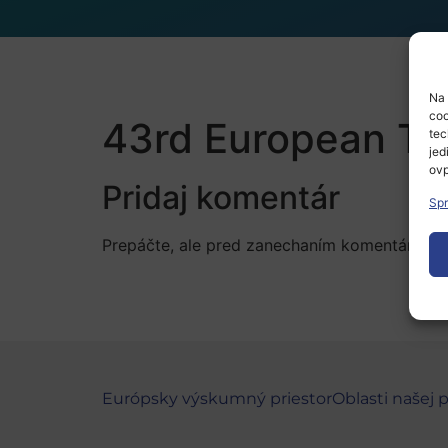
Na 
coo
43rd European Tr
tec
jed
ovp
Pridaj komentár
Spr
Prepáčte, ale pred zanechaním komentára sa
Európsky výskumný priestor
Oblasti našej 