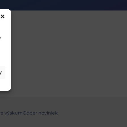
o
y
re výskum
Odber noviniek