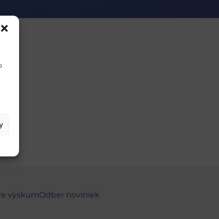
o
y
re výskum
Odber noviniek