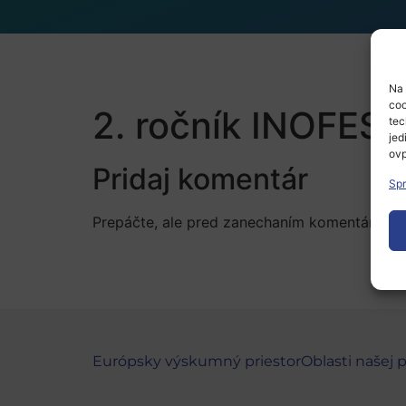
Na 
coo
2. ročník INOFEST:
tec
jed
ovp
Pridaj komentár
Spr
Prepáčte, ale pred zanechaním komentára sa
Európsky výskumný priestor
Oblasti našej 