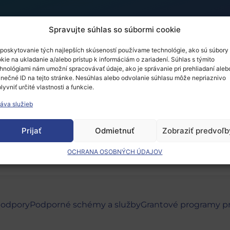
Spravujte súhlas so súbormi cookie
poskytovanie tých najlepších skúseností používame technológie, ako sú súbory
kie na ukladanie a/alebo prístup k informáciám o zariadení. Súhlas s týmito
 Festival inovácií
hnológiami nám umožní spracovávať údaje, ako je správanie pri prehliadaní aleb
inečné ID na tejto stránke. Nesúhlas alebo odvolanie súhlasu môže nepriaznivo
lyvniť určité vlastnosti a funkcie.
áva služieb
 musíte
prihlásiť
.
Prijať
Odmietnuť
Zobraziť predvoľb
OCHRANA OSOBNÝCH ÚDAJOV
podpory
Podporné schémy a služby
Grantové programy p