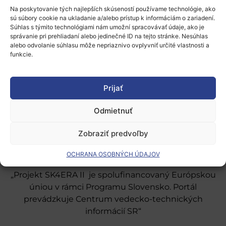
Na poskytovanie tých najlepších skúseností používame technológie, ako
sú súbory cookie na ukladanie a/alebo prístup k informáciám o zariadení.
Súhlas s týmito technológiami nám umožní spracovávať údaje, ako je
správanie pri prehliadaní alebo jedinečné ID na tejto stránke. Nesúhlas
alebo odvolanie súhlasu môže nepriaznivo ovplyvniť určité vlastnosti a
funkcie.
Európsky výskumný priestor
Oblasti našej podpory
Prijať
Podporné schémy a služby
Odmietnuť
Grantové programy pre výskum
Zobraziť predvoľby
Odber noviniek
OCHRANA OSOBNÝCH ÚDAJOV
„Projekt SK4ERA II je spolufinancovaný Európskou
úniou v rámci Programu Slovensko. Portál
prevádzkuje Centrum vedecko-technických
informácií SR“