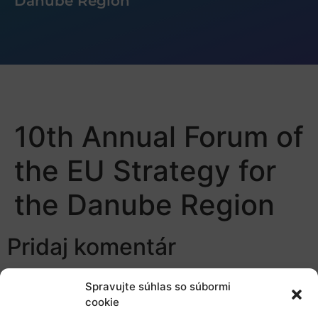
Danube Region
10th Annual Forum of
the EU Strategy for
the Danube Region
Pridaj komentár
Prepáčte, ale pred zanechaním komentára sa musíte
Spravujte súhlas so súbormi
prihlásiť
.
cookie