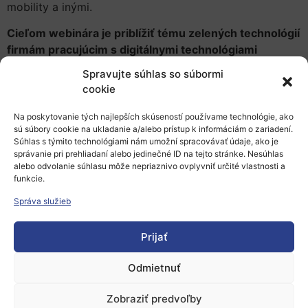
mobility a inými.
Cieľom webinára je priblížiť tému zelených technológií
firmám pracujúcim s digitálnymi technológiami
v príbuzných oblastiach a poukázať na možnosti,
Spravujte súhlas so súbormi
akými vedia zužitkovať svoje skúsenosti a
cookie
technologický potenciál v oblasti eko-inovácií.
Zároveň
sa však na tomto podujatí budeme venovať téme
Na poskytovanie tých najlepších skúseností používame technológie, ako
sú súbory cookie na ukladanie a/alebo prístup k informáciám o zariadení.
aplikácie zelených technológií najmä v mestách
Súhlas s týmito technológiami nám umožní spracovávať údaje, ako je
a obciach, ktoré plnia kľúčovú úlohu hlavných
správanie pri prehliadaní alebo jedinečné ID na tejto stránke. Nesúhlas
zákazníkov a používateľov zelených technológií, keďže
alebo odvolanie súhlasu môže nepriaznivo ovplyvniť určité vlastnosti a
funkcie.
priamo alebo prostredníctvom svojich podnikov
spracúvajú odpad, regulujú dopravu v meste, starajú sa
Správa služieb
o environmentálnu infraštruktúru, mestskú zeleň a ďalšie
oblasti.
Prijať
Na vyššie uvedené a ďalšie súvisiace témy budú
Odmietnuť
diskutovať:
Zobraziť predvoľby
Jan Kurka,
Sustaiability Tools