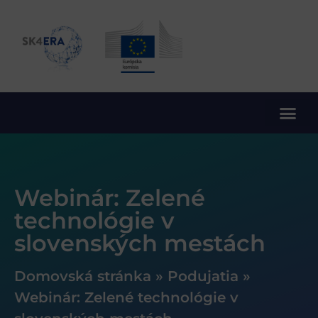
10. rámcový program EÚ pre výskum a inovácie
Webinár: Zelené
technológie v
slovenských mestách
Domovská stránka
»
Podujatia
»
Webinár: Zelené technológie v