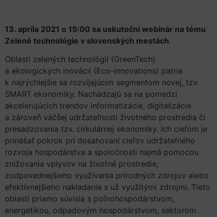
13. apríla 2021 o 15:00 sa uskutoční webinár na tému
Zelené technológie v slovenských mestách
.
Oblasti zelených technológií (GreenTech)
a ekologických inovácií (Eco-innovations) patria
k najrýchlejšie sa rozvíjajúcim segmentom novej, tzv.
SMART ekonomiky. Nachádzajú sa na pomedzí
akcelerujúcich trendov informatizácie, digitalizácie
a zároveň väčšej udržateľnosti životného prostredia či
presadzovania tzv. cirkulárnej ekonomiky. Ich cieľom je
prinášať pokrok pri dosahovaní cieľov udržateľného
rozvoja hospodárstva a spoločnosti najmä pomocou
znižovania vplyvov na životné prostredie,
zodpovednejšieho využívania prírodných zdrojov alebo
efektívnejšieho nakladania s už využitými zdrojmi. Tieto
oblasti priamo súvisia s poľnohospodárstvom,
energetikou, odpadovým hospodárstvom, sektorom