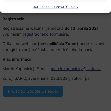
Igor Žáček,
Nice Visions
OCHRANA OSOBNÝCH ÚDAJOV
ďaľší účinkujúci budú časom doplnení
Registrácia
Registrácia na webinár je možná
do 13. apríla 2021
vyplnením
registračného formulára
.
Odkaz na webinár
(cez aplikáciu Zoom)
bude zaslaný
zaregistrovaným účastníkom v deň jeho konania.
Viac informácií
Marek Kopanický, E-mail:
marek.kopanicky@sario.sk
Zdroj: SARIO, zverejnené: 22.3.2021, autor: rpa
Pridať do Google Calendar