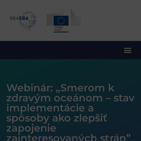
10. rámcový program EÚ pre výskum a inovácie
Webinár: „Smerom k
zdravým oceánom – stav
implementácie a
spôsoby ako zlepšiť
zapojenie
zainteresovaných strán”