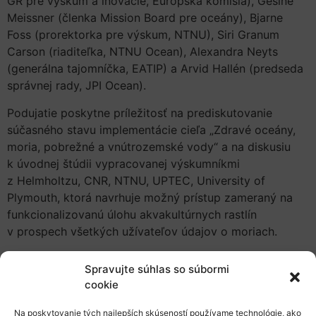
GR pre výskum a inovácie, Európska komisia), Gesine
Meissner (členka Mission Board pre oceány), Bjarne
Foss (prorektorka pre výskum, NTNU), Siri Granum
Carson (riaditeľka, NTNU Ocean), Alexandra Neyts
(generálna tajomníčka, EATIP) a Arvid Hallén (predseda
správnej rady, JPI Ocean).
Podujatie poskytne príležitosť na prediskutovanie
súčasného stavu implementácie cieľa „Zdravé oceány,
moria, pobrežné a vnútrozemské vody“ a na diskusiu
k úvodnej štúdii vypracovanej výskumníkmi
z Helmholtzu, CNR, NTNU, UPTEC, University of
Plymouth, ktorá navrhuje možný prístup zameraný na
funkcionalizovanú úlohu akvakultúrnych rastlín
v prospech všetkých užívateľov údajov o moriach.
Program
Spravujte súhlas so súbormi
cookie
10:00 Massimo Busuoli (Director, NTNU Brussels
Office) – Privítanie a inštrukcie
Na poskytovanie tých najlepších skúseností používame technológie, ako