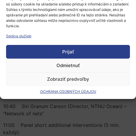
k stretnutiu
sú súbory cookie na ukladanie a/alebo prístup k informáciám o zariadení.
Súhlas s týmito technológiami nám umožní spracovávať údaje, ako je
Bjarne Foss
správanie pri prehliadaní alebo jedinečné ID na tejto stránke. Nesúhlas
(Pro-Rector for Research, NTNU) – Úvod
alebo odvolanie súhlasu môže nepriaznivo ovplyvniť určité vlastnosti a
funkcie.
10:10 Sigi Gruber (Head of the Healthy Oceans & Seas
Správa služieb
Unit, DG
Research and Innovation, European Commission) –
Prijať
Smerom k Horizon Europe Mission
pre oceány, moria, pobrežné a vnútrozemské
Odmietnuť
vody
Zobraziť predvoľby
10:25 Gesine Meissner (Member of the Mission Board
Oceans) – Stav EU
OCHRANA OSOBNÝCH ÚDAJOV
Mission Board pre oceány
10:40 Siri Granum Carson (Director, NTNU Ocean) –
“Network of nets”
11:00 Panel short additional interventions (5 min.
každý):