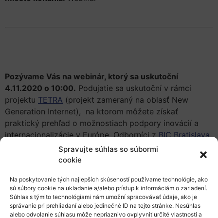
Pozývame Vás na webinár, ktorý sa uskutoční
4.11.2020 o 10:00.
Podujatie sa uskutoční v rámci
projektu
TETRA
(projekt zameraný na oblasť New
Generation Internet), na ktorom môžete získať
praktický prehľad o možnostiach podpory inovácií a
internacionalizácie v Európe. Odborníci z
BIC Bratislava
s 28-ročnými praktickými skúsenosťami s využívaním
Spravujte súhlas so súbormi
programov, nástrojov, sietí, databáz, formálnych alebo
cookie
neformálnych, sa s vami podelia o prehľad možností a
Na poskytovanie tých najlepších skúseností používame technológie, ako
praktické rady.
sú súbory cookie na ukladanie a/alebo prístup k informáciám o zariadení.
Súhlas s týmito technológiami nám umožní spracovávať údaje, ako je
Čo zvážiť pred vstupom do
správanie pri prehliadaní alebo jedinečné ID na tejto stránke. Nesúhlas
medzinárodnej spolupráce v oblasti inovácií, čo vás to
alebo odvolanie súhlasu môže nepriaznivo ovplyvniť určité vlastnosti a