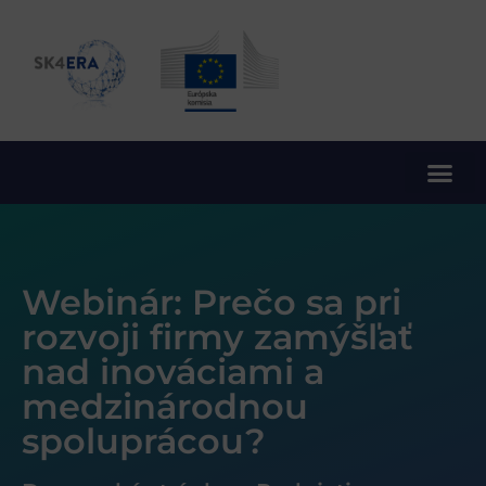
10. rámcový program EÚ pre výskum a inovácie
Webinár: Prečo sa pri
rozvoji firmy zamýšľať
nad inováciami a
medzinárodnou
spoluprácou?