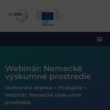
10. rámcový program EÚ pre výskum a inovácie
Webinár: Nemecké
výskumné prostredie
Domovská stránka
»
Podujatia
»
Webinár: Nemecké výskumné
prostredie