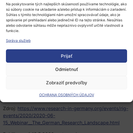
Usporiadateľ: Dr. Georg Krawietz, German Academic
Na poskytovanie tých najlepších skúseností používame technológie, ako
Exchange Service (DAAD)
sú súbory cookie na ukladanie a/alebo prístup k informáciám o zariadení.
Súhlas s týmito technológiami nám umožní spracovávať údaje, ako je
Hostia
správanie pri prehliadaní alebo jedinečné ID na tejto stránke. Nesúhlas
alebo odvolanie súhlasu môže nepriaznivo ovplyvniť určité vlastnosti a
Dr. Almuth Wietholtz-Eisert, Leibniz Gemeinschaft
funkcie.
Dr. Alexander Schwarzkopf, Graduate Academy,
Správa služieb
University of Jena
Nicole Schwippl, Personnel Services Recruiting Servics,
Prijať
Siemens AG
Dr. Fabian Rhein, R&D Strategy Consultant, Corporate
Odmietnuť
Technology – University Relations, Siemens AG
Zobraziť predvoľby
►►►Kliknite a zaregistrujte sa!
OCHRANA OSOBNÝCH ÚDAJOV
Zdroj:
https://www.research-in-germany.org/events/rig-
events/2020/2020-06-
15_Webinar__The_German_Research_Landscape.html