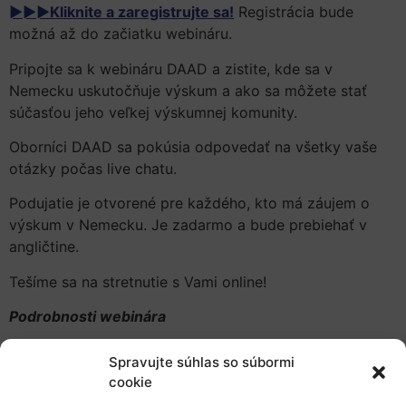
►►►Kliknite a zaregistrujte sa!
Registrácia bude
možná až do začiatku webináru.
Pripojte sa k webináru DAAD a zistite, kde sa v
Nemecku uskutočňuje výskum a ako sa môžete stať
súčasťou jeho veľkej výskumnej komunity.
Oborníci DAAD sa pokúsia odpovedať na všetky vaše
otázky počas live chatu.
Podujatie je otvorené pre každého, kto má záujem o
výskum v Nemecku. Je zadarmo a bude prebiehať v
angličtine.
Tešíme sa na stretnutie s Vami online!
Podrobnosti webinára
Téma: “Nemecké výskumné prostredie – Kto robí
Spravujte súhlas so súbormi
výskum v Nemecku?”
cookie