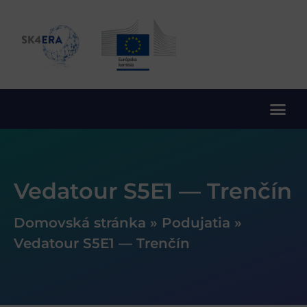
10. rámcový program EÚ pre výskum a inovácie
Vedatour S5E1 — Trenčín
Domovská stránka
»
Podujatia
»
Vedatour S5E1 — Trenčín