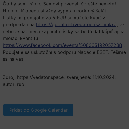
Čo by som vám o Samovi povedal, čo ešte neviete?
Hmmm. K obedu si vždy vypýta uhorkový šalát.
Lístky na podujatie za 5 EUR si môžete kúpiť v
predpredaji na
https://goout.net/vedatour/szrmhkx/
, ak
nebude naplnená kapacita lístky sa budú dať kúpiť aj na
mieste. Event tu
https://www.facebook.com/events/508365192057238
.
Podujatie sa uskutoční s podporu Nadácie ESET. Tešíme
sa na vás.
Zdroj: https://vedator.space, zverejnené: 11.10.2024;
autor: rup
Pridať do Google Calendar