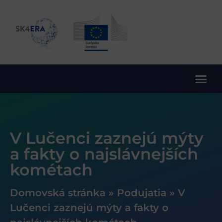
10. rámcový program EÚ pre výskum a inovácie
V Lučenci zaznejú mýty
a fakty o najslávnejších
kométach
Domovská stránka
»
Podujatia
»
V
Lučenci zaznejú mýty a fakty o