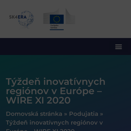
10. rámcový program EÚ pre výskum a inovácie
Týždeň inovatívnych
regiónov v Európe –
WIRE XI 2020
Domovská stránka
»
Podujatia
»
Týždeň inovatívnych regiónov v