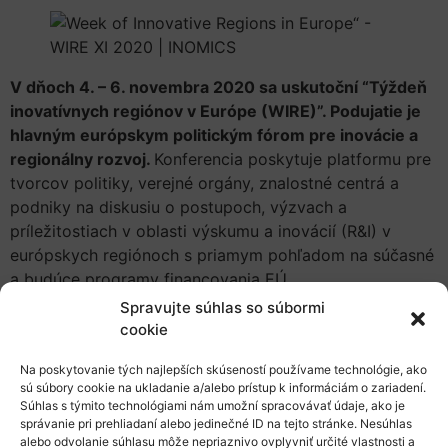
V dňoch 4. – 6. novembra 2020 sa uskutoční “Týždeň
inovatívnych regiónov v Európe (WIRE)”. Podujatie je
hlavným európskym politickým fórom pre inovácie a
regionálny rozvoj.
Konferencia poskytuje platformu pre
tvorcov politiky, verejné orgány, znalostné centrá a
podniky na diskusiu o postupoch, výzvach a
príležitostiach v oblasti výskumu a inovácií (R&I) v
európskych regiónoch s priamym pohľadom na súčasné
a budúce programy financovania EÚ.
Spravujte súhlas so súbormi
V roku 2020 bude 11. ročník „Týždňa inovatívnych
cookie
regiónov v Európe“ – WIRE XI 2020 hostiť Univerzita v
Splite (Chorvátsko),
Fakulta ekonomiky, podnikania a
Na poskytovanie tých najlepších skúseností používame technológie, ako
cestovného ruchu
.
Kvôli výnimočným okolnostiam
sú súbory cookie na ukladanie a/alebo prístup k informáciám o zariadení.
Súhlas s týmito technológiami nám umožní spracovávať údaje, ako je
(COVID-19) bude podujatie organizované online.
správanie pri prehliadaní alebo jedinečné ID na tejto stránke. Nesúhlas
Podujatie je organizované v rámci programu
alebo odvolanie súhlasu môže nepriaznivo ovplyvniť určité vlastnosti a