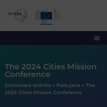
10. rámcový program EÚ pre výskum a inovácie
The 2024 Cities Mission
Conference
Domovská stránka
»
Podujatia
»
The
2024 Cities Mission Conference