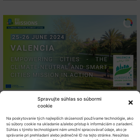
Spravujte súhlas so súbormi
Európska komisia a platforma NetZeroCities pozývajú
cookie
primátorov a odborníkov z miest zapojených do misie
Klimaticky neutrálne a inteligentné mestá, ako aj
Na poskytovanie tých najlepších skúseností používame technológie, ako
zástupcov národných a regionálnych orgánov a ďalších,
sú súbory cookie na ukladanie a/alebo prístup k informáciám o zariadení.
na dvojdňové podujatie, ktoré poskytne priestor na
Súhlas s týmito technológiami nám umožní spracovávať údaje, ako je
správanie pri prehliadaní alebo jedinečné ID na tejto stránke. Nesúhlas
zdieľanie vedomostí, budovanie kapacít a osobnú