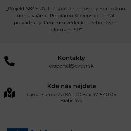
„Projekt SK4ERA II je spolufinancovaný Európskou
úniou v rámci Programu Slovensko. Portál
prevádzkuje Centrum vedecko-technických
informácií SR“
Kontakty
eraportal@cvtisr.sk
Kde nás nájdete
Lamačská cesta 8A, P.O.Box 47, 840 05
Bratislava