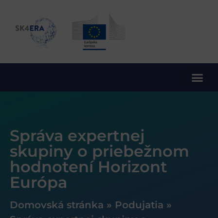
10. rámcový program EÚ pre výskum a inovácie
Správa expertnej
skupiny o priebežnom
hodnotení Horizont
Európa
Domovská stránka
»
Podujatia
»