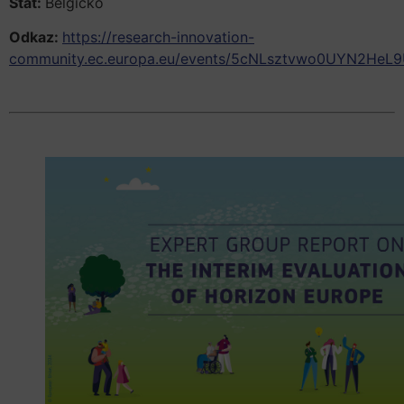
Štát:
Belgicko
Odkaz:
https://research-innovation-
community.ec.europa.eu/events/5cNLsztvwo0UYN2HeL