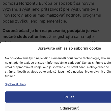
pomôžu Horizontu Európa prispôsobiť sa novým
výzvam, zvýšiť jeho príťažlivosť pre výskumníkov a
inovátorov, ako aj maximalizovať hodnotu programu
počas zvyšku jeho implementácie.
Osobná účasť je len na pozvanie, podujatie je však
možné sledovať online.
Zaregistrujte sa na tejto
platforme, priamy prenos bude dostupný po prihlásení v
Spravujte súhlas so súbormi cookie
deň udalosti.
Na poskytovanie tých najlepších skúseností používame technológie, ako sú
na ukladanie a/alebo prístup k informáciám o zariadení. Súhlas s týmito tec
umožní spracovávať údaje, ako je správanie pri prehliadaní alebo jedinečné I
stránke. Nesúhlas alebo odvolanie súhlasu môže nepriaznivo ovplyvniť určité
funkcie.
Viac informácií:
Správa služieb
Expert group report on the interim evaluation of
Horizon Europe – Launch event
Prijať
Odmietnuť