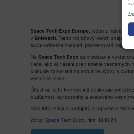
ovp
Spr
Space Tech Expo Europe
, jeden z najväčšíc
v
Brémach
. Tento trojdňový veľtrh spája ved
svoje odborné znalosti, prezentovali najnovši
Na
Space Tech Expo
sa predstavia vystavova
tlače, ako aj riešení pre riadenie vesmírnych
diskusie zamerané na aktuálne výzvy a budúce
vesmírne misie.
Účasť na tejto konferencii poskytuje príleži
budúcnosti európskeho a svetového vesmírne
Viac informácií o podujatí, programe a rečník
Zdroj:
Space Tech Expo
, nim, 18.10.24