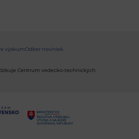
re výskum
Odber noviniek
evádzkuje Centrum vedecko-technických