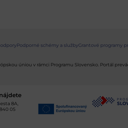
podpory
Podporné schémy a služby
Grantové programy p
urópskou úniou v rámci Programu Slovensko. Portál pr
nájdete
esta 8A,
 840 05