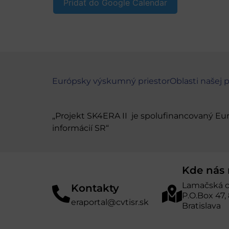
Pridať do Google Calendar
Európsky výskumný priestor
Oblasti našej 
„Projekt SK4ERA II je spolufinancovaný E
informácií SR“
Kde nás 
Lamačská c
Kontakty
P.O.Box 47,
eraportal@cvtisr.sk
Bratislava