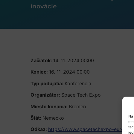
inovácie
Začiatok:
14. 11. 2024 00:00
Koniec:
16. 11. 2024 00:00
Typ podujatia:
Konferencia
Organizátor:
Space Tech Expo
Miesto konania:
Bremen
Na 
Štát:
Nemecko
coo
tec
Odkaz:
https://www.spacetechexpo-europe.
jed