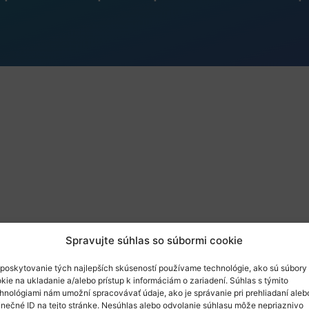
Spravujte súhlas so súbormi cookie
poskytovanie tých najlepších skúseností používame technológie, ako sú súbory
kie na ukladanie a/alebo prístup k informáciám o zariadení. Súhlas s týmito
hnológiami nám umožní spracovávať údaje, ako je správanie pri prehliadaní aleb
com
inečné ID na tejto stránke. Nesúhlas alebo odvolanie súhlasu môže nepriaznivo