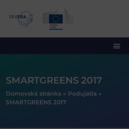
10. rámcový program EÚ pre výskum a inovácie
SMARTGREENS 2017
Domovská stránka
»
Podujatia
»
SMARTGREENS 2017