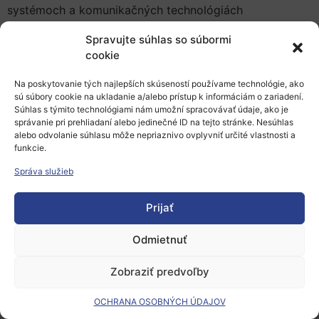
systémoch a
komunikačných technológiách
(
SMARTGREENS
)
, ktorá chce
spojiť
výskumníkov
,
Spravujte súhlas so súbormi
dizajnérov
a
vývojárov
so záujmom
o
pokroky
v
týchto
cookie
oblastiach.
Na poskytovanie tých najlepších skúseností používame technológie, ako
Tohtoročné témy sú:
sú súbory cookie na ukladanie a/alebo prístup k informáciám o zariadení.
Súhlas s týmito technológiami nám umožní spracovávať údaje, ako je
Energy-Aware Systems and Technologies
správanie pri prehliadaní alebo jedinečné ID na tejto stránke. Nesúhlas
Sustainable Computing and Communications
alebo odvolanie súhlasu môže nepriaznivo ovplyvniť určité vlastnosti a
funkcie.
Smart Cities
Správa služieb
Pridať do Google Calendar
Prijať
Odmietnuť
Zobraziť predvoľby
Európsky výskumný priestor
OCHRANA OSOBNÝCH ÚDAJOV