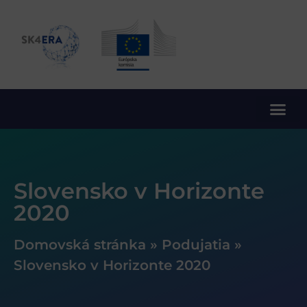
10. rámcový program EÚ pre výskum a inovácie
Slovensko v Horizonte
2020
Domovská stránka
»
Podujatia
»
Slovensko v Horizonte 2020