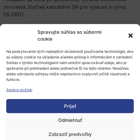
otvorenia Styčnej kancelárie SR pre výskum a vývoj
(SLORD).
Spravujte súhlas so súbormi
Cieľom podujatia je priniesť prvé výsledky a skúsenosti
cookie
s Horizontom 2020, a to v rámci dvoch diskusných
Na poskytovanie tých najlepších skúseností používame technológie, ako
panelov:
sú súbory cookie na ukladanie a/alebo prístup k informáciám o zariadení.
Súhlas s týmito technológiami nám umožní spracovávať údaje, ako je
Stratégie účasti v rámcových programoch
správanie pri prehliadaní alebo jedinečné ID na tejto stránke. Nesúhlas
Slovensko v Horizonte 2020. Skúsenosti a
alebo odvolanie súhlasu môže nepriaznivo ovplyvniť určité vlastnosti a
odporúčania
funkcie.
Bližšie informácie k podujatiu nájdete na našej
webovej
Správa služieb
stránke
, kde sa môžete aj
zaregistrovať
.
Prijať
Pridať do Google Calendar
Odmietnuť
Zobraziť predvoľby