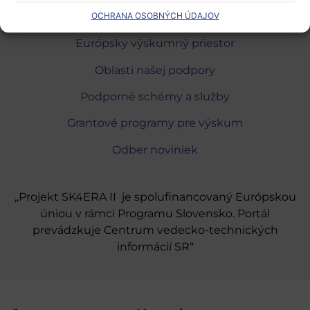
OCHRANA OSOBNÝCH ÚDAJOV
Európsky výskumný priestor
Oblasti našej podpory
Podporné schémy a služby
Grantové programy pre výskum
Odber noviniek
„Projekt SK4ERA II je spolufinancovaný Európskou
úniou v rámci Programu Slovensko. Portál
prevádzkuje Centrum vedecko-technických
informácií SR“