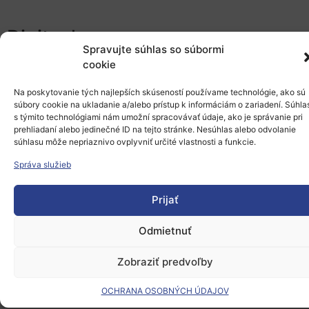
Digitech
Spravujte súhlas so súbormi
cookie
Trendy a výzvy v kybernetickej bezpečnosti
Umelá inteligencia v biznise
Na poskytovanie tých najlepších skúseností používame technológie, ako sú
FinTech a platformové inžinierstvo
súbory cookie na ukladanie a/alebo prístup k informáciám o zariadení. Súhla
Digitálne zručnosti budúcnosti a vzdelávanie
s týmito technológiami nám umožní spracovávať údaje, ako je správanie pri
prehliadaní alebo jedinečné ID na tejto stránke. Nesúhlas alebo odvolanie
Kvantové technológie a ich perspektíva
súhlasu môže nepriaznivo ovplyvniť určité vlastnosti a funkcie.
ClimateTech
Správa služieb
Technológie obnoviteľných zdrojov energie
Prijať
Inovácie v udržateľnej poľnohospodárskej technike
Energetická efektívnosť a inteligentné siete
Odmietnuť
Inovácie v zachytávaní a skladovaní uhlíka
Udržateľné vodné hospodárstvo
Zobraziť predvoľby
HomeTech
OCHRANA OSOBNÝCH ÚDAJOV