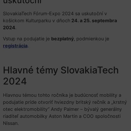
uskutoční
SlovakiaTech Fórum-Expo 2024 sa uskutoční v
košickom Kulturparku v dňoch
24. a 25. septembra
2024
.
Vstup na podujatie je
bezplatný
, podmienkou je
registrácia
.
Hlavné témy SlovakiaTech
2024
Hlavnou témou tohto ročníka je budúcnosť mobility a
podujatie príde otvoriť hviezdny britský rečník a „krstný
otec elektromobility“ Andy Palmer – bývalý generálny
riaditeľ automobilky Aston Martin a COO spoločnosti
Nissan.