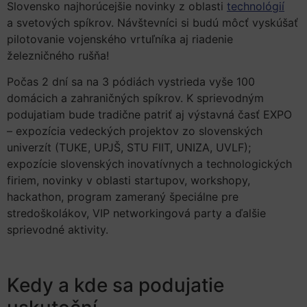
Slovensko najhorúcejšie novinky z oblasti
technológií
a svetových spíkrov. Návštevníci si budú môcť vyskúšať
pilotovanie vojenského vrtuľníka aj riadenie
železničného rušňa!
Počas 2 dní sa na 3 pódiách vystrieda vyše 100
domácich a zahraničných spíkrov. K sprievodným
podujatiam bude tradične patriť aj výstavná časť EXPO
– expozícia vedeckých projektov zo slovenských
univerzít (TUKE, UPJŠ, STU FIIT, UNIZA, UVLF);
expozície slovenských inovatívnych a technologických
firiem, novinky v oblasti startupov, workshopy,
hackathon, program zameraný špeciálne pre
stredoškolákov, VIP networkingová party a ďalšie
sprievodné aktivity.
Kedy a kde sa podujatie