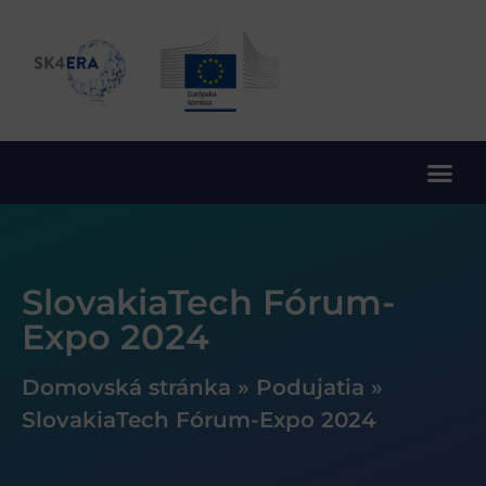
10. rámcový program EÚ pre výskum a inovácie
SlovakiaTech Fórum-
Expo 2024
Domovská stránka
»
Podujatia
»
SlovakiaTech Fórum-Expo 2024