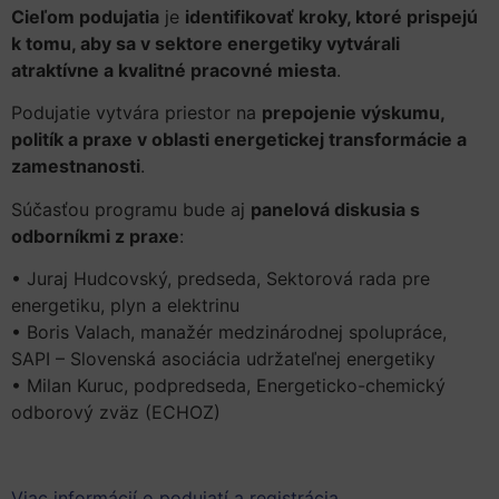
Cieľom podujatia
je
identifikovať kroky, ktoré prispejú
k tomu, aby sa v sektore energetiky vytvárali
atraktívne a kvalitné pracovné miesta
.
Podujatie vytvára priestor na
prepojenie výskumu,
politík a praxe v oblasti energetickej transformácie a
zamestnanosti
.
Súčasťou programu bude aj
panelová diskusia s
odborníkmi z praxe
:
• Juraj Hudcovský, predseda, Sektorová rada pre
energetiku, plyn a elektrinu
• Boris Valach, manažér medzinárodnej spolupráce,
SAPI – Slovenská asociácia udržateľnej energetiky
• Milan Kuruc, podpredseda, Energeticko-chemický
odborový zväz (ECHOZ)
Viac informácií o podujatí a
registrácia