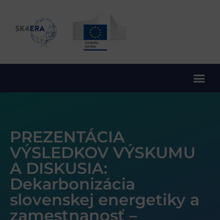
10. rámcový program EÚ pre výskum a inovácie
PREZENTÁCIA
VÝSLEDKOV VÝSKUMU
A DISKUSIA:
Dekarbonizácia
slovenskej energetiky a
zamestnanosť –