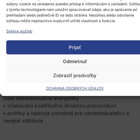
odhady dopadov dekarbonizácie elektroenergetiky na
súbory cookie na ukladanie a/alebo prístup k informáciám o zariadení. Súhla
s týmito technológiami nám umožní spracovávať údaje, ako je správanie pri
zamestnanosť na Slovensku do roku 2050
.
prehliadaní alebo jedinečné ID na tejto stránke. Nesúhlas alebo odvolanie
súhlasu môže nepriaznivo ovplyvniť určité vlastnosti a funkcie.
Správa služieb
Kedy:
29. januára 2026, 9:00 – 13:30
Kde:
Palisády 29, Bratislava – Európsky parlament –
Prijať
Kancelária na Slovensku
Odmietnuť
Zobraziť predvoľby
Diskusia sa zameria
najmä na:
OCHRANA OSOBNÝCH ÚDAJOV
• potenciál tvorby pracovných miest podľa rôznych
ciest dekarbonizácie energetiky
• očakávanú kvalifikačnú štruktúru pracovníkov
• politiky a nástroje potrebné pre zamestnávateľov a
verejné inštitúcie