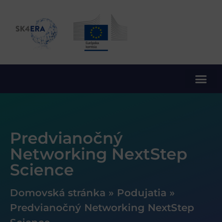
10. rámcový program EÚ pre výskum a inovácie
Predvianočný
Networking NextStep
Science
Domovská stránka
»
Podujatia
»
Predvianočný Networking NextStep