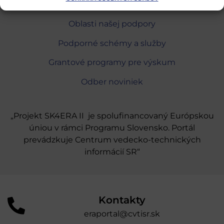
Európsky výskumný priestor
Oblasti našej podpory
Podporné schémy a služby
Grantové programy pre výskum
Odber noviniek
„Projekt SK4ERA II je spolufinancovaný Európskou
úniou v rámci Programu Slovensko. Portál
prevádzkuje Centrum vedecko-technických
informácií SR“
Kontakty
eraportal@cvtisr.sk