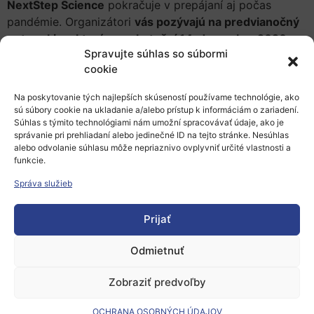
NextStep Science
pokračuje v prepájaní aj počas
pandémie. Organizátori
vás pozývajú na predvianočný
networking, ktorý sa uskutoční 14. decembra 2020 o
Spravujte súhlas so súbormi
19:00
, v online priestore prostredníctvom aplikácie
cookie
Zoom.
Na poskytovanie tých najlepších skúseností používame technológie, ako
Prichystajte si obľúbené občerstvenie, pohodlne sa
sú súbory cookie na ukladanie a/alebo prístup k informáciám o zariadení.
usaďte a spoznajte nových ľudí, ktorých tiež fascinuje
Súhlas s týmito technológiami nám umožní spracovávať údaje, ako je
veda, výskum a nové aplikácie.
správanie pri prehliadaní alebo jedinečné ID na tejto stránke. Nesúhlas
alebo odvolanie súhlasu môže nepriaznivo ovplyvniť určité vlastnosti a
Zdroj: Next Step Science , zverejnené: 11.12.2020, autor:
funkcie.
rpa
Správa služieb
Pridať do Google Calendar
Prijať
Odmietnuť
Zobraziť predvoľby
OCHRANA OSOBNÝCH ÚDAJOV