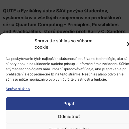
QUTE a Fyzikálny ústav SAV pozýva študentov,
výskumníkov a všetkých záujemcov na prednáškovú
sériu Quantum Computing – Principles, Possibilities
and Practicalities, ktorú povedie prof. Barry C. Sanders
(University of Calgary). Kurz predstaví základné
Spravujte súhlas so súbormi
princípy kvantového počítania a priblíži aktuálny vývoj
cookie
v oblasti kvantových technológií. Podujatie sa koná v
Auditoriu QUTE, Fyzikálny ústav SAV na Dúbravskej
Na poskytovanie tých najlepších skúseností používame technológie, ako sú
súbory cookie na ukladanie a/alebo prístup k informáciám o zariadení. Súhla
ceste 9 v Bratislave od 1. do 10. apríl 2026.
s týmito technológiami nám umožní spracovávať údaje, ako je správanie pri
prehliadaní alebo jedinečné ID na tejto stránke. Nesúhlas alebo odvolanie
Registrácia a viac informácií
súhlasu môže nepriaznivo ovplyvniť určité vlastnosti a funkcie.
Počas svojej návštevy prof. Sanders prednesie aj
Správa služieb
kolokvium s názvom
„Superposing Coherent States for
Fun and Profit“
9. apríla 2026 na Fakulte matematiky,
Prijať
fyziky a informatiky Univerzity Komenského v
Bratislave.
Odmietnuť
Obe podujatia budú prebiehať v angličtine.