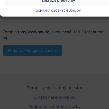
Zobraziť predvoľby
Nenechajte si ujsť príležitosť vypočuť si jedného z
OCHRANA OSOBNÝCH ÚDAJOV
popredných odborníkov v oblasti kvantovej vedy.
Zdroj: https://www.sav.sk, zverejnené: 11.3.2026; autor:
rup
Pridať do Google Calendar
Európsky výskumný priestor
Oblasti našej podpory
Podporné schémy a služby