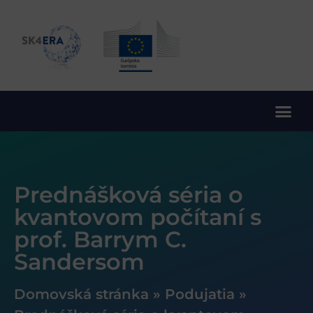
10. rámcový program EÚ pre výskum a inovácie
Prednášková séria o
kvantovom počítaní s
prof. Barrym C.
Sandersom
Domovská stránka
»
Podujatia
»