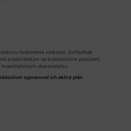
monizáciou hodnotenia výskumu. Zohľadňuje
žené predovšetkým na kvalitatívnom posúdení,
kvantitatívnych ukazovateľov.
hádzačom vypracovať ich akčný plán