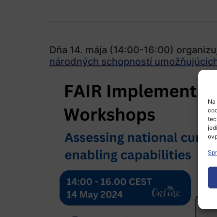
Dňa 14. mája (14:00-16:00) organizu
národných schopností umožňujúcich
Na 
coo
tec
jed
ovp
Spr