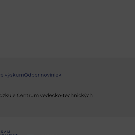
re výskum
Odber noviniek
evádzkuje Centrum vedecko-technických