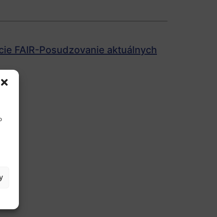
ie FAIR-Posudzovanie aktuálnych
o
y