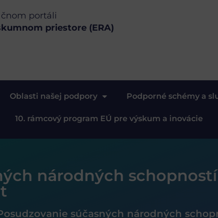
ačnom portáli
skumnom priestore (ERA)
Oblasti našej podpory
Podporné schémy a sl
10. rámcový program EÚ pre výskum a inovácie
ných národných schopnost
t
Posudzovanie súčasných národných schopn