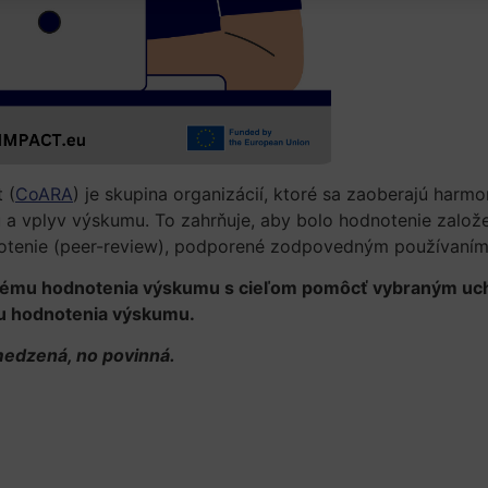
 (
CoARA
) je skupina organizácií, ktoré sa zaoberajú har
tu a vplyv výskumu. To zahrňuje, aby bolo hodnotenie zalo
otenie (peer-review), podporené zodpovedným používaním 
 tému hodnotenia výskumu s cieľom pomôcť vybraným uc
u hodnotenia výskumu.
medzená, no povinná.