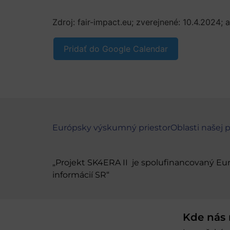
Zdroj: fair-impact.eu; zverejnené: 10.4.2024; 
Pridať do Google Calendar
Európsky výskumný priestor
Oblasti našej 
„Projekt SK4ERA II je spolufinancovaný E
informácií SR“
Kde nás 