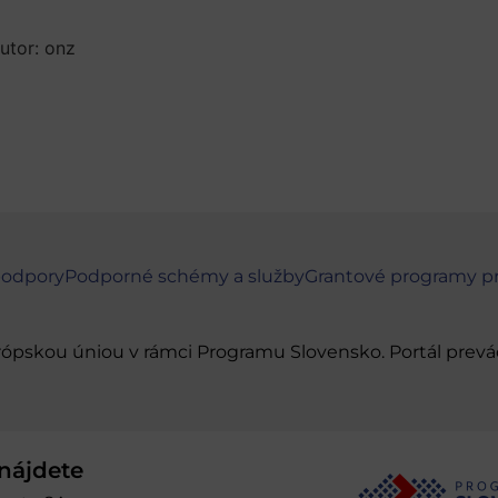
autor: onz
podpory
Podporné schémy a služby
Grantové programy p
urópskou úniou v rámci Programu Slovensko. Portál pr
nájdete