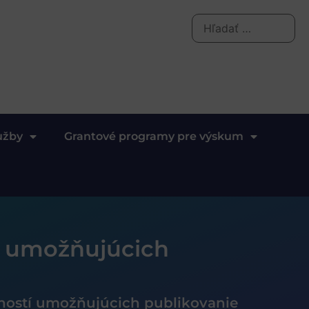
užby
Grantové programy pre výskum
í umožňujúcich
ostí umožňujúcich publikovanie