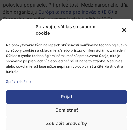
polovicu populácie. Pri príležitosti Medzinárodného dňa
žien organizujú
Európska rada pre inovácie (EIC)
a
Európsky inovačný a technologický inštitút (EIT)
špeciálne podujatie naživo vysielané so ženami
Spravujte súhlas so súbormi
cookie
poháňajúcimi budúcnosť technológií v Európe. Podujatie
otvorí
Mariya Gabriel
, Európska komisárka pre inovácie,
Na poskytovanie tých najlepších skúseností používame technológie, ako
výskum, kultúru, vzdelávanie a mládež.
sú súbory cookie na ukladanie a/alebo prístup k informáciám o zariadení.
Súhlas s týmito technológiami nám umožní spracovávať údaje, ako je
Panelovú diskusiu bude moderovať
Kinga Stanislawska
,
správanie pri prehliadaní alebo jedinečné ID na tejto stránke. Nesúhlas
zakladateľka fondu Experior Venture Fund a členka
alebo odvolanie súhlasu môže nepriaznivo ovplyvniť určité vlastnosti a
funkcie.
poradného výboru EIC, a bude zahŕňať:
Správa služieb
Maria Fátima Lucas, spoluzakladateľka a generálna
riaditeľka spoločnosti
ZYMVOL
, víťazka Ceny EÚ
Prijať
pre ženy inovátorky do roku 2020 a
predchádzajúca príjemkyňa pomoci z nástroja
Odmietnuť
fázy II pre MSP
Zobraziť predvoľby
Magdalena Jander, spoluzakladateľka a generálna
riaditeľka spoločnosti
UVera
, podporovaná