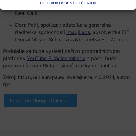
OCHRANA OSOBNÝCH ÚDAJOV
organizáciami EIT Health a EIC Accelerator (Green
Deal Call)
Dora Palfi, spoluzakladateľka a generálna
riaditeľka spoločnosti
ImagiLabs
, absolventka EIT
Digital Master School a zakladateľka EIT Women
Podujatie sa bude vysielať naživo prostredníctvom
platformy
YouTube EUScienceInnov
a panel bude
prostredníctvom Slida prijímať otázky od publika.
Zdroj: https://eit.europa.eu, zverejnené: 4.3.2021, autor:
rpa
Pridať do Google Calendar