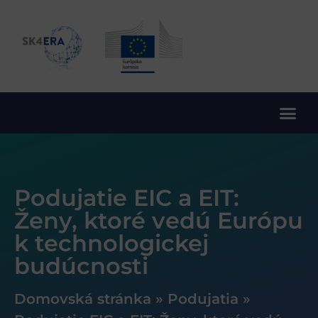
10. rámcový program EÚ pre výskum a inovácie
Podujatie EIC a EIT:
Ženy, ktoré vedú Európu
k technologickej
budúcnosti
Domovská stránka
»
Podujatia
»