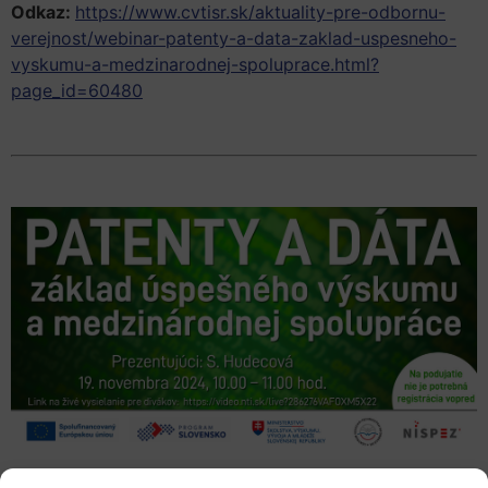
Odkaz:
https://www.cvtisr.sk/aktuality-pre-odbornu-
verejnost/webinar-patenty-a-data-zaklad-uspesneho-
vyskumu-a-medzinarodnej-spoluprace.html?
page_id=60480