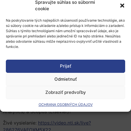
Spravujte súhlas so súbormi
cookie
CVTI SR vás pozýva na webinár, ktorý sa uskutoční 19.
novembra 2024 od 10:00 do 11:00.
Na poskytovanie tých najlepších skúseností používame technológie, ako
sú súbory cookie na ukladanie a/alebo prístup k informáciám o zariadení.
Interdisciplinárny výskum t.j. prelínanie nových odborov
Súhlas s týmito technológiami nám umožní spracovávať údaje, ako je
s tradičnými akademickými disciplínami vyžaduje aj
správanie pri prehliadaní alebo jedinečné ID na tejto stránke. Nesúhlas
nové prístupy k hodnoteniu výstupov vedeckého
alebo odvolanie súhlasu môže nepriaznivo ovplyvniť určité vlastnosti a
funkcie.
výskumu. Tomuto „multidisciplinárnemu dialógu“
zodpovedá aj preskúmanie všetkých súvisiacich zdrojov
informácií, ktoré poskytnú komplexnejší pohľad.
Prijať
Kvalitné overené dátové súbory pomáhajú identifikovať
nové perspektívy a príležitosti. Patenty odrážajú
Odmietnuť
konečnú hodnotu výskumu. Tieto informácie zároveň
obohacujú profily výskumníkov. Aké informácie o
Zobraziť predvoľby
patentoch a dátach v súčasnosti poskytujú
bibliometrické databázy Web of Science (Clarivate
OCHRANA OSOBNÝCH ÚDAJOV
Analytics) a Scopus (Elsevier)?
Živé vysielanie:
https://video.nti.sk/live?
286276VAFOXM5X22