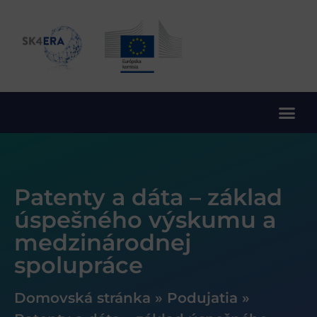
10. rámcový program EÚ pre výskum a inovácie
Patenty a dáta – základ
úspešného výskumu a
medzinárodnej
spolupráce
Domovská stránka
»
Podujatia
»