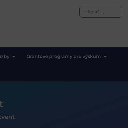
užby
Grantové programy pre výskum
t
Event