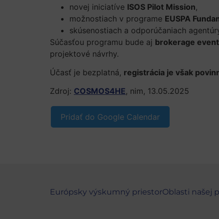
novej iniciatíve
ISOS Pilot Mission
,
možnostiach v programe
EUSPA Fundam
skúsenostiach a odporúčaniach agentú
Súčasťou programu bude aj
brokerage event
projektové návrhy.
Účasť je bezplatná,
registrácia je však povin
Zdroj:
COSMOS4HE
, nim, 13.05.2025
Pridať do Google Calendar
Európsky výskumný priestor
Oblasti našej 