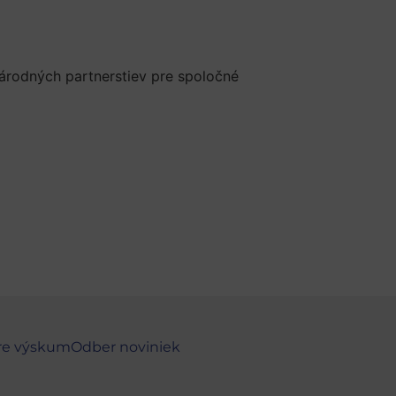
árodných partnerstiev pre spoločné
re výskum
Odber noviniek