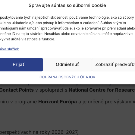
Spravujte súhlas so súbormi cookie
poskytovanie tých najlepších skúseností používame technológie, ako sú súbory
kie na ukladanie a/alebo prístup k informáciám o zariadení. Súhlas s týmito
hnológiami nám umožní spracovávať údaje, ako je správanie pri prehliadaní aleb
inečné ID na tejto stránke. Nesúhlas alebo odvolanie súhlasu môže nepriaznivo
lyvniť určité vlastnosti a funkcie.
áva služieb
Prijať
Odmietnuť
Zobraziť predvoľb
OCHRANA OSOBNÝCH ÚDAJOV
ternational Space Information Day and Brokerage Event
, 
Contact Points
v spolupráci s
National Centre for Resear
smíru v programe
Horizont Európa
a je určené pre výskumné 
perspektívach na roky 2026–2027,