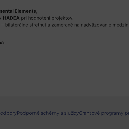
ental Elements
,
ry
HADEA
pri hodnotení projektov.
– bilaterálne stretnutia zamerané na nadväzovanie medzin
ná
.
podpory
Podporné schémy a služby
Grantové programy p