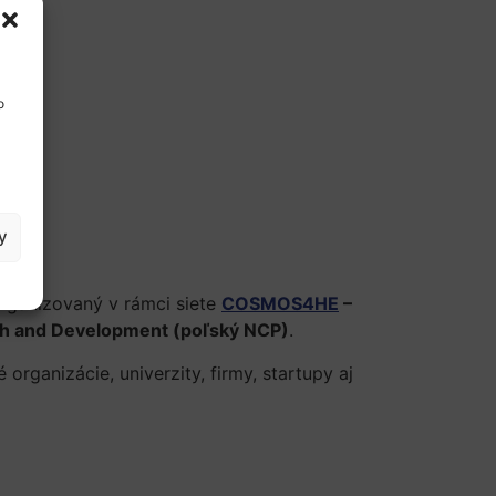
o
y
organizovaný v rámci siete
COSMOS4HE
–
ch and Development (poľský NCP)
.
organizácie, univerzity, firmy, startupy aj