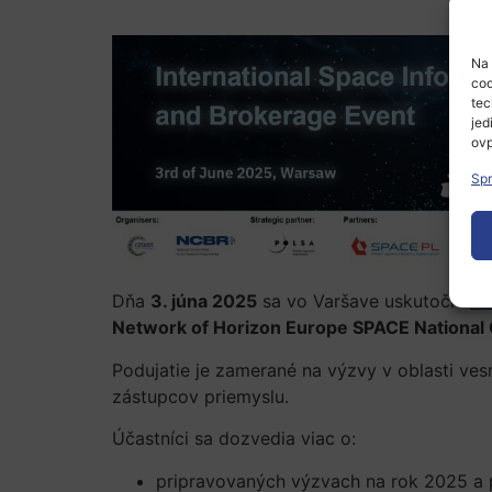
Na 
coo
tec
jed
ovp
Spr
Dňa
3. júna 2025
sa vo Varšave uskutoční
In
Network of Horizon Europe SPACE National 
Podujatie je zamerané na výzvy v oblasti ve
zástupcov priemyslu.
Účastníci sa dozvedia viac o:
pripravovaných výzvach na rok 2025 a 