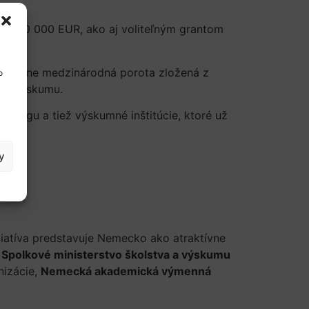
a 100 000 EUR, ako aj voliteľným grantom
 prostriedkov.
rozhodne medzinárodná porota zložená z
o
ého výskumu.
tingu a tiež výskumné inštitúcie, ktoré už
y
ciatíva predstavuje Nemecko ako atraktívne
.
Spolkové ministerstvo školstva a výskumu
nizácie,
Nemecká akademická výmenná