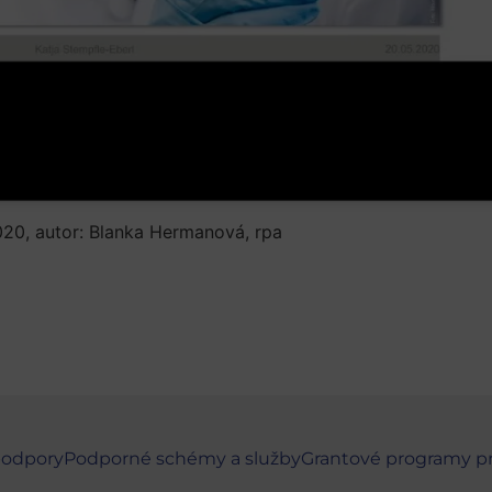
2020, autor: Blanka Hermanová, rpa
podpory
Podporné schémy a služby
Grantové programy p