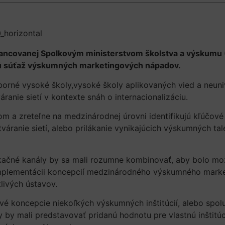
nancovanej Spolkovým ministerstvom školstva a výskumu 
odnú súťaž výskumných marketingových nápadov.
orné vysoké školy,vysoké školy aplikovaných vied a neuniv
sobenie a vytváranie sietí v kontexte sn
 a zreteľne na medzinárodnej úrovni identifikujú kľúčové 
vytváranie sietí, alebo prilákanie vynikajúcich výskumných 
ku.
kačné kanály by sa mali rozumne kombinovať, aby bolo mo
 implementácii koncepcií medzinárodného výskumného market
ednotlivých ústavov.
é koncepcie niekoľkých výskumných inštitúcií, alebo spolu
y mali predstavovať pridanú hodnotu pre vlastnú inštitúci