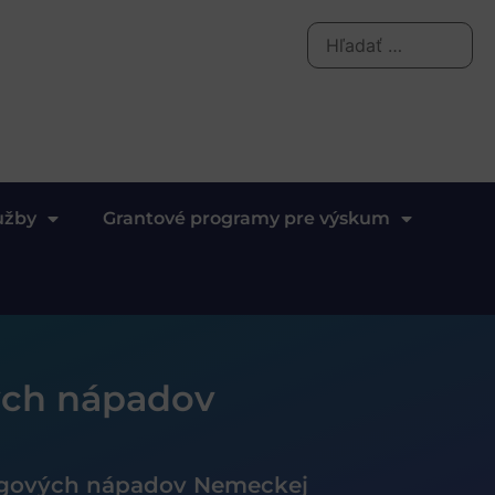
užby
Grantové programy pre výskum
ých nápadov
ngových nápadov Nemeckej