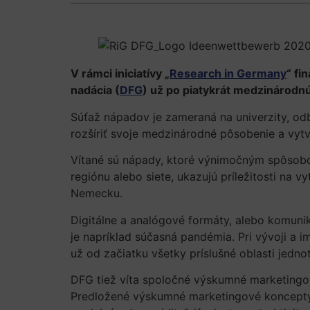
V rámci iniciatívy „
Research in Germany
“ fi
nadácia (
DFG
) už po piatykrát medzinár
Súťaž nápadov je zameraná na univerzity, odb
rozšíriť svoje medzinárodné pô
Vítané sú nápady, ktoré výnimočným spôsobom
regiónu alebo siete, ukazujú príležitosti na 
Nemec
Digitálne a analógové formáty, alebo komuni
je napríklad súčasná pandémia. Pri vývoji a
už od začiatku všetky príslušné oblasti j
DFG tiež víta spoločné výskumné marketingov
Predložené výskumné marketingové koncepty b