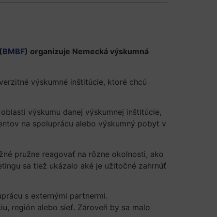
(
BMBF
) organizuje Nemecká výskumná
erzitné výskumné inštitúcie, ktoré chcú
áh o internacionalizáciu.
oblasti výskumu danej výskumnej inštitúcie,
talentov na spoluprácu alebo výskumný pobyt v
žné pružne reagovať na rôzne okolnosti, ako
ingu sa tiež ukázalo aké je užitočné zahrnúť
prácu s externými partnermi.
u, región alebo sieť. Zároveň by sa malo