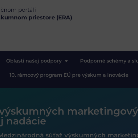
ačnom portáli
skumnom priestore (ERA)
Oblasti našej podpory
Podporné schémy a sl
10. rámcový program EÚ pre výskum a inovácie
 výskumných marketingov
 nadácie
Medzinárodná súťaž výskumných marketi