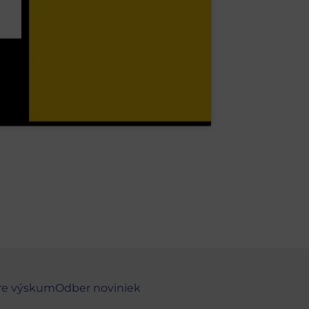
re výskum
Odber noviniek