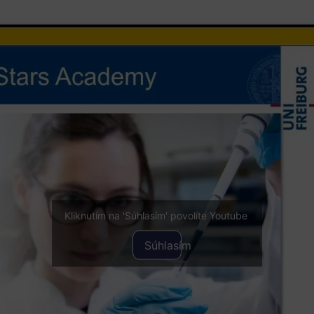
Kliknutím na 'Súhlasím' povolíte Youtube
Súhlasím