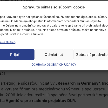
ta výskumu v Nemecku.
Spravujte súhlas so súbormi cookie
 marketingu bude ocenených cenami vo výške 25 000 EUR 
ýšky 50 % požadovaných finančných
poskytovanie tých najlepších skúseností používame technológie, ako sú súbory
kie na ukladanie a/alebo prístup k informáciám o zariadení. Súhlas s týmito
cepciách a výške jednorazového grantu na digitalizáciu 
hnológiami nám umožní spracovávať údaje, ako je správanie pri prehliadaní aleb
inečné ID na tejto stránke. Nesúhlas alebo odvolanie súhlasu môže nepriaznivo
iu a marketing a skúsených ľudí z oblasti riadenia vedeck
lyvniť určité vlastnosti a funkcie.
 plánujú svoje prvé kroky v medzinárodnom výskumnom marke
áva služieb
Prijať
Odmietnuť
Zobraziť predvoľb
.
OCHRANA OSOBNÝCH ÚDAJOV
021.
keting je súčasťou iniciatívy
„Research in Germany“.
Ini
e a vytvára fórum pre medzinárodnú výmenu a spoluprácu
ku 2006. Iniciatívu realizujú spoločne štyri partnerské orga
t a Agentúra pre riadenie projektov DLR.