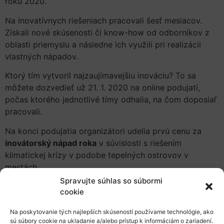
roku 2020.
Na inovatívnych riešeniach pracovali šesť mesiacov.
Získali nové skúsenosti či know-how od odborníkov z
oblasti priemyslu a následne ich využili pri realizácii
vlastných nápadov.
Ktorý tím vytvoril najzaujímavejšiu inováciu? To sa
môžete dozvedieť už 21. 1. 2020 na online podujatí,
počas ktorého jednotlivé tímy odhalia, na čom doposiaľ
pracovali.
Na konci podujatia organizátori udelia prvú cenu za
inovátorský nápad roka
v súvislosti s riešením
klimatickej krízy v podobe tepelných ostrovov v
mestách.
Spravujte súhlas so súbormi
Projekty bude hodnotiť odborná porota:
cookie
Liliany Berezkinovej
– spoluzakladateľka Pipette and
Na poskytovanie tých najlepších skúseností používame technológie, ako
Chart, podnikateľka v oblasti rozvíjajúcich sa
sú súbory cookie na ukladanie a/alebo prístup k informáciám o zariadení.