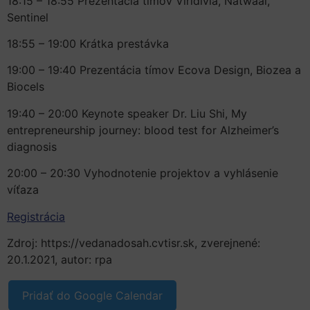
18:15 – 18:55 Prezentácia tímov Viridivia, Natwaal,
Sentinel
18:55 – 19:00 Krátka prestávka
19:00 – 19:40 Prezentácia tímov Ecova Design, Biozea a
Biocels
19:40 – 20:00 Keynote speaker Dr. Liu Shi, My
entrepreneurship journey: blood test for Alzheimer’s
diagnosis
20:00 – 20:30 Vyhodnotenie projektov a vyhlásenie
víťaza
Registrácia
Zdroj: https://vedanadosah.cvtisr.sk, zverejnené:
20.1.2021, autor: rpa
Pridať do Google Calendar