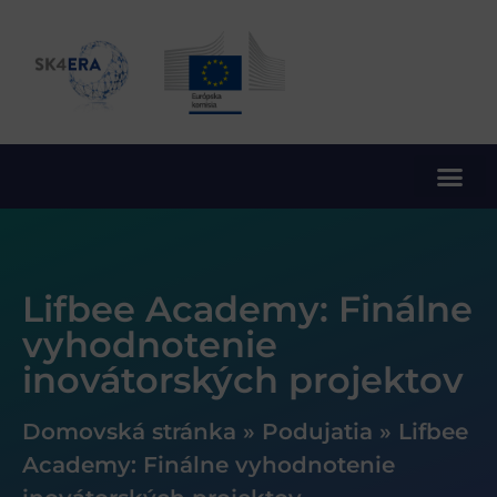
10. rámcový program EÚ pre výskum a inovácie
Lifbee Academy: Finálne
vyhodnotenie
inovátorských projektov
Domovská stránka
»
Podujatia
»
Lifbee
Academy: Finálne vyhodnotenie