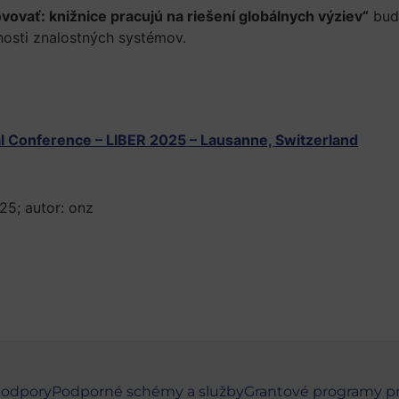
ovovať: knižnice pracujú na riešení globálnych výziev“
budú
ľnosti znalostných systémov.
l Conference – LIBER 2025 – Lausanne, Switzerland
025; autor: onz
podpory
Podporné schémy a služby
Grantové programy p