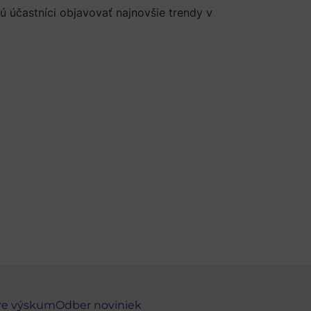
 účastníci objavovať najnovšie trendy v
re výskum
Odber noviniek