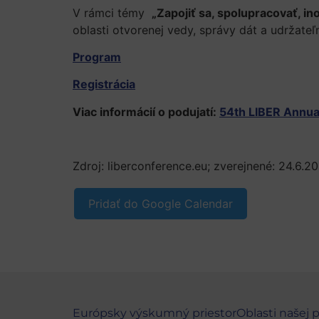
V rámci témy
„Zapojiť sa, spolupracovať, in
oblasti otvorenej vedy, správy dát a udržate
Program
Registrácia
Viac informácií o podujatí:
54th LIBER Annua
Zdroj: liberconference.eu; zverejnené: 24.6.2
Pridať do Google Calendar
Európsky výskumný priestor
Oblasti našej 