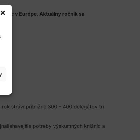
ižníc v Európe. Aktuálny ročník sa
o
y
rok strávi približne 300 – 400 delegátov tri
jnaliehavejšie potreby výskumných knižníc a