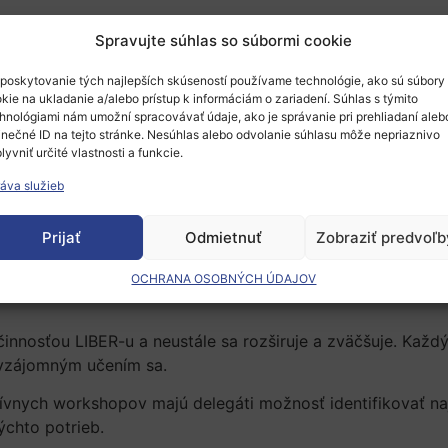
Spravujte súhlas so súbormi cookie
 z najdôležitejších stretnutí odborníkov z výskumných kn
iarskom meste Laussanne.
poskytovanie tých najlepších skúseností používame technológie, ako sú súbory
kie na ukladanie a/alebo prístup k informáciám o zariadení. Súhlas s týmito
hnológiami nám umožní spracovávať údaje, ako je správanie pri prehliadaní aleb
inečné ID na tejto stránke. Nesúhlas alebo odvolanie súhlasu môže nepriaznivo
lyvniť určité vlastnosti a funkcie.
áva služieb
Prijať
Odmietnuť
Zobraziť predvoľb
OCHRANA OSOBNÝCH ÚDAJOV
innosťou LIBER-u a neustále sa rozširuje a zväčšuje. Každý 
 vzájomným učením sa.
tívnych workshopov majú delegáti možnosť identifikovať na
ýchto potrieb.