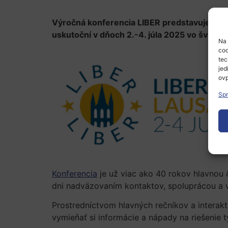
Výročná konferencia LIBER predstavuje jednu
uskutoční v dňoch 2.-4. júla 2025 vo švajč
Na 
coo
tec
jed
ovp
Spr
Konferencia
je už viac ako 40 rokov hlavnou č
dni nadväzovaním kontaktov, spoluprácou a
Prostredníctvom hlavných rečníkov a interak
vymieňať si informácie a nápady na riešenie t