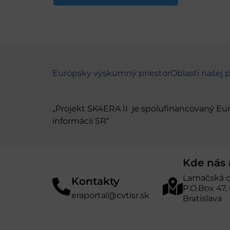
Európsky výskumný priestor
Oblasti našej 
„Projekt SK4ERA II je spolufinancovaný E
informácií SR“
Kde nás 
Lamačská c
Kontakty
P.O.Box 47,
eraportal@cvtisr.sk
Bratislava