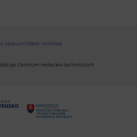
re výskum
Odber noviniek
evádzkuje Centrum vedecko-technických