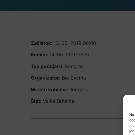
Začiatok:
13. 05. 2019 08:00
Koniec:
14. 05. 2019 16:30
Typ podujatia:
Kongres
Organizátor:
Bio Events
Miesto konania:
Kongres
Štát:
Veľká Británia
Na 
coo
tec
jed