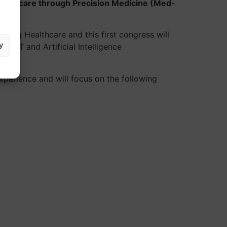
ealthcare through Precision Medicine (Med-
rming Healthcare and this first congress will
y
 ICT and Artificial Intelligence
xperience and will focus on the following