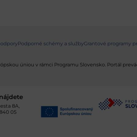
podpory
Podporné schémy a služby
Grantové programy p
urópskou úniou v rámci Programu Slovensko. Portál pr
nájdete
esta 8A,
 840 05